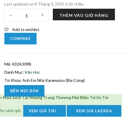
Last updated on 8 Tháng 3, 2025 2:02 chiều
Anh
THÊM VÀO GIỎ HÀNG
Em
Nhà
Add to wishlist
Karamazov
(Bìa
COMPARE
Cứng)
số
lượng
Mã:
432A309B
Danh Mục:
Văn Học
Từ Khóa:
Anh Em Nhà Karamazov (Bìa Cứng)
ĐẾN NƠI BÁN
» Mua Sách Tại Những Trang Thương Mại Điện Tử Uy Tín
So sánh giá:
XEM GIÁ TIKI
XEM GIÁ LAZADA