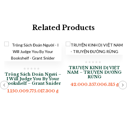
Related Products
TRUYỆN KINH DỊ VIỆT
NAM – TRUYỆN ĐƯỜNG
Trông Sách Đoán Người –
RỪNG
I Will Judge You By Your
Bookshelf – Grant Snider
42.000.357.006.315
₫
1.150.009.775.017.300
₫