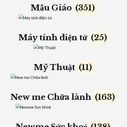
Mẫu Giáo
(351)
Máy tính điện tử
(25)
Mỹ Thuật
(11)
New me Chữa lành
(163)
Newme Sức khoẻ
(138)