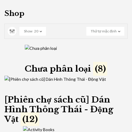
0 ₫
hrough
00 ₫
Shop
Show
20
Thứ tự mặc định
Chưa phân loại
(8)
[Phiên chợ sách cũ] Dán
Hình Thông Thái - Động
Vật
(12)