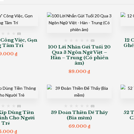
(0)
 Công Việc, Gọn
12 
(0)
 Tâm Trí
Ghé
100 Lời Nhắn Gửi Tuổi 20
Qua 3 Ngôn Ngữ Việt –
9.000
₫
Hàn – Trung (Có phiên
âm)
89.000
₫
(0)
(0)
Kíp Dùng Tiền
39 Đoản Thiền Để Thấy
52 
nh Cho Người
(Bìa mềm)
C
Trẻ
69.000
₫
5.000
₫