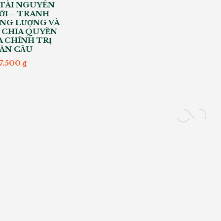
 TÀI NGUYÊN
ỚI – TRANH
NG LƯỢNG VÀ
 CHIA QUYỀN
A CHÍNH TRỊ
ÀN CẦU
27.500
₫