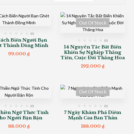
Out Of Stock
(0)
Cách Biến Người Bạn
(0)
t Thành Đồng Minh
14 Nguyên Tắc Bất Biến
Khiến Sự Nghiệp Thăng
99.000
₫
Tiến, Cuộc Đời Thăng Hoa
192.000
₫
Out Of Stock
(0)
(0)
Thiền Ngữ Thức Tỉnh
7 Ngày Khám Phá Điểm
ho Người Bận Rộn
Mạnh Của Bản Thân
88.000
₫
188.000
₫