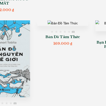
MẮT
2.000
₫
(0)
Bản Đồ Tâm Thức
Bạn 
169.000
₫
(0)