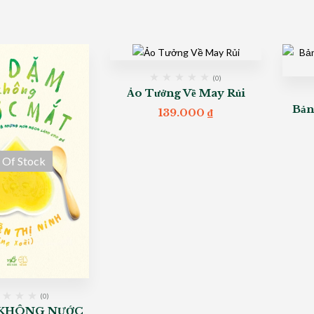
(0)
Ảo Tưởng Về May Rủi
Bản
139.000
₫
 Of Stock
(0)
 KHÔNG NƯỚC