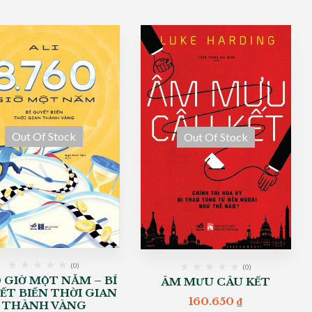
Out Of Stock
Out Of Stock
(0)
(0)
0 GIỜ MỘT NĂM – BÍ
ÂM MƯU CÂU KẾT
ẾT BIẾN THỜI GIAN
160.650
₫
THÀNH VÀNG