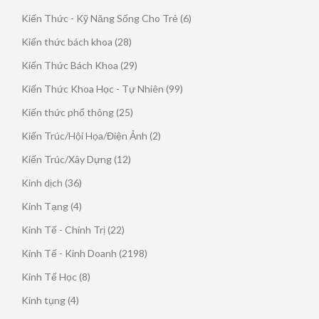
phẩm
sản
6
Kiến Thức - Kỹ Năng Sống Cho Trẻ
6
phẩm
sản
28
Kiến thức bách khoa
28
phẩm
sản
29
Kiến Thức Bách Khoa
29
phẩm
sản
99
Kiến Thức Khoa Học - Tự Nhiên
99
phẩm
sản
25
Kiến thức phổ thông
25
phẩm
sản
2
Kiến Trúc/Hội Họa/Điện Ảnh
2
phẩm
sản
12
Kiến Trúc/Xây Dựng
12
phẩm
sản
36
Kinh dịch
36
phẩm
sản
4
Kinh Tạng
4
phẩm
sản
22
Kinh Tế - Chính Trị
22
phẩm
sản
2198
Kinh Tế - Kinh Doanh
2198
phẩm
sản
8
Kinh Tế Học
8
phẩm
sản
4
Kinh tụng
4
phẩm
sản