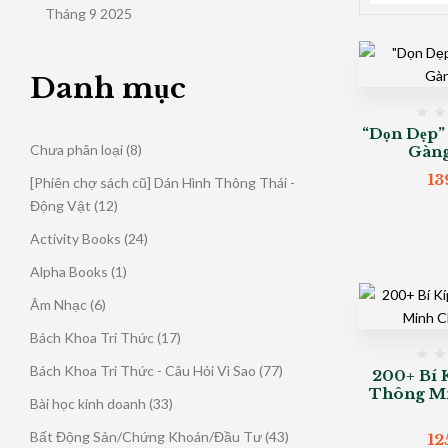
Tháng 9 2025
Danh mục
“Dọn Dẹp”
8
Chưa phân loại
8
Gàng
sản
13
[Phiên chợ sách cũ] Dán Hình Thông Thái -
phẩm
12
Động Vật
12
sản
24
Activity Books
24
phẩm
sản
1
Alpha Books
1
phẩm
sản
6
Âm Nhạc
6
phẩm
sản
17
Bách Khoa Tri Thức
17
phẩm
sản
77
Bách Khoa Tri Thức - Câu Hỏi Vì Sao
77
200+ Bí 
phẩm
sản
Thông Mi
33
Bài học kinh doanh
33
phẩm
sản
43
Bất Động Sản/Chứng Khoán/Đầu Tư
43
12