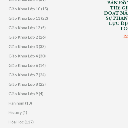
BẢN ĐỒ
phẩm
sản
THẾ GI
15
Giáo Khoa Lớp 10
15
phẩm
ĐOẠT NĂ
sản
SỰ PHÂN
22
Giáo Khoa Lớp 11
22
phẩm
LỰC ĐỊ
sản
5
Giáo Khoa Lớp 12
5
TO
phẩm
sản
1
26
Giáo Khoa Lớp 2
26
phẩm
sản
33
Giáo Khoa Lớp 3
33
phẩm
sản
30
Giáo Khoa Lớp 4
30
phẩm
sản
14
Giáo Khoa Lớp 6
14
phẩm
sản
24
Giáo Khoa Lớp 7
24
phẩm
sản
22
Giáo Khoa Lớp 8
22
phẩm
sản
4
Giáo Khoa Lớp 9
4
phẩm
sản
13
Hán nôm
13
phẩm
sản
1
History
1
phẩm
sản
117
Hóa Học
117
phẩm