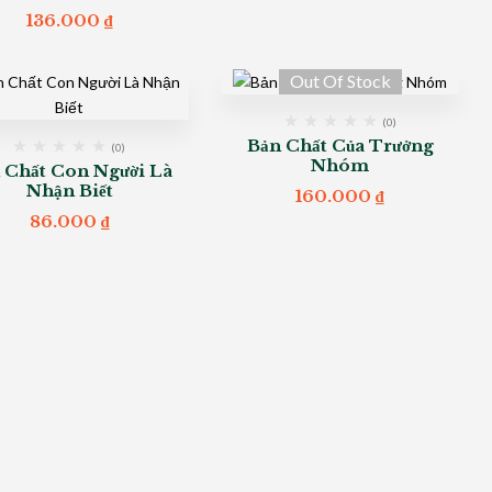
136.000
₫
Out Of Stock
(0)
Bản Chất Của Trưởng
(0)
Nhóm
 Chất Con Người Là
Nhận Biết
160.000
₫
86.000
₫