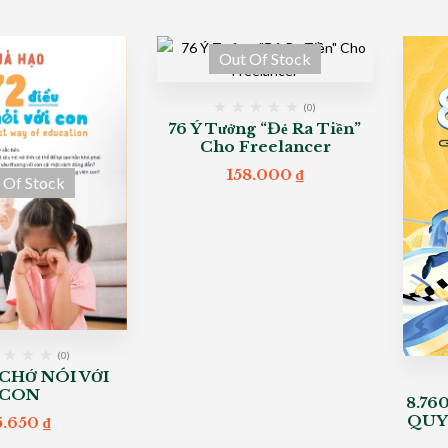
Out Of Stock
(0)
76 Ý Tưởng “Đẻ Ra Tiền”
Cho Freelancer
158.000
₫
 Of Stock
(0)
 CHỚ NÓI VỚI
CON
8.76
QUY
5.650
₫