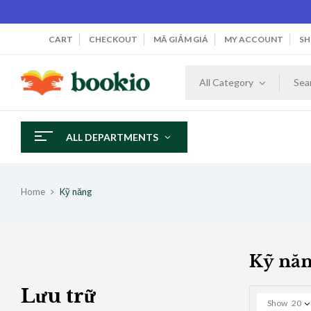
CART
CHECKOUT
MÃ GIẢM GIÁ
MY ACCOUNT
SH
All Category
ALL DEPARTMENTS
Home
Kỹ năng
Kỹ nă
Lưu trữ
Show
20