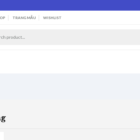
OP
TRANG MẪU
WISHLIST
ng