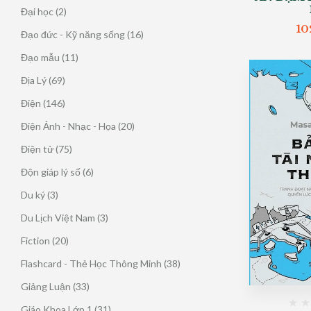
sản
2
Đại học
2
phẩm
sản
10
16
Đạo đức - Kỹ năng sống
16
phẩm
sản
11
Đạo mẫu
11
phẩm
sản
69
Địa Lý
69
phẩm
sản
146
Điện
146
phẩm
sản
20
Điện Ảnh - Nhạc - Họa
20
phẩm
sản
75
Điện tử
75
phẩm
sản
6
Độn giáp lý số
6
phẩm
sản
3
Du ký
3
phẩm
sản
3
Du Lịch Việt Nam
3
phẩm
sản
20
Fiction
20
phẩm
sản
38
Flashcard - Thẻ Học Thông Minh
38
phẩm
sản
33
Giảng Luận
33
phẩm
sản
31
Giáo Khoa Lớp 1
31