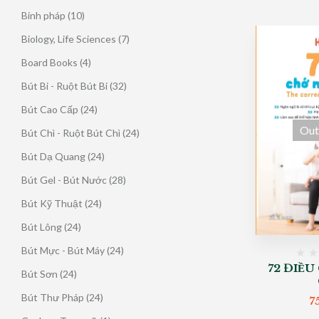
phẩm
sản
10
Binh pháp
10
phẩm
sản
7
Biology, Life Sciences
7
phẩm
sản
4
Board Books
4
phẩm
sản
32
Bút Bi - Ruột Bút Bi
32
phẩm
sản
24
Bút Cao Cấp
24
phẩm
sản
Out
24
Bút Chì - Ruột Bút Chì
24
phẩm
sản
24
Bút Dạ Quang
24
phẩm
sản
28
Bút Gel - Bút Nước
28
phẩm
sản
24
Bút Kỹ Thuật
24
phẩm
sản
24
Bút Lông
24
phẩm
sản
24
Bút Mực - Bút Máy
24
phẩm
sản
72 ĐIỀU
24
Bút Sơn
24
phẩm
sản
24
Bút Thư Pháp
24
7
phẩm
sản