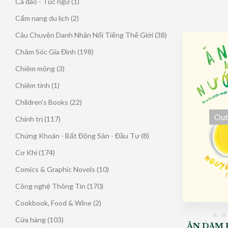
1
Ca dao - Tục ngữ
1
phẩm
sản
2
Cẩm nang du lịch
2
phẩm
sản
38
Câu Chuyện Danh Nhân Nổi Tiếng Thế Giới
38
phẩm
sản
198
Chăm Sóc Gia Đình
198
phẩm
sản
3
Chiêm mộng
3
phẩm
sản
1
Chiêm tinh
1
phẩm
sản
22
Children’s Books
22
phẩm
sản
Out
117
Chính trị
117
phẩm
sản
8
Chứng Khoán - Bất Động Sản - Đầu Tư
8
phẩm
sản
174
Cơ Khí
174
phẩm
sản
10
Comics & Graphic Novels
10
phẩm
sản
170
Công nghệ Thông Tin
170
phẩm
sản
2
Cookbook, Food & Wine
2
phẩm
sản
103
Cửa hàng
103
ĂN DẶM
phẩm