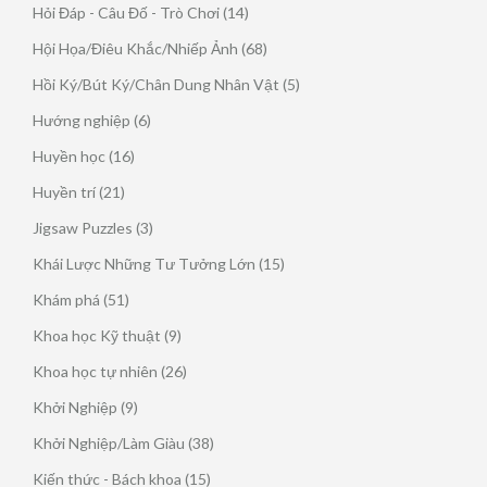
sản
14
Hỏi Đáp - Câu Đố - Trò Chơi
14
phẩm
sản
68
Hội Họa/Điêu Khắc/Nhiếp Ảnh
68
phẩm
sản
5
Hồi Ký/Bút Ký/Chân Dung Nhân Vật
5
phẩm
sản
6
Hướng nghiệp
6
phẩm
sản
16
Huyền học
16
phẩm
sản
21
Huyền trí
21
phẩm
sản
3
Jigsaw Puzzles
3
phẩm
sản
15
Khái Lược Những Tư Tưởng Lớn
15
phẩm
sản
51
Khám phá
51
phẩm
sản
9
Khoa học Kỹ thuật
9
phẩm
sản
26
Khoa học tự nhiên
26
phẩm
sản
9
Khởi Nghiệp
9
phẩm
sản
38
Khởi Nghiệp/Làm Giàu
38
phẩm
sản
15
Kiến thức - Bách khoa
15