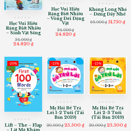
Học Vui Hiểu
Khủng Long Nhỏ
Rộng Biết Nhiều
– Đừng Đẩy Nhé
– Vòng Đời Động
Original
Cu
51.750
₫
69.000
₫
Vật
Học Vui Hiểu
price
pr
Rộng Biết Nhiều
was:
is:
34.000
₫
– Sinh Vật Sống
Original
Current
24.820
₫
69.000 ₫.
51
price
price
34.000
₫
was:
is:
Original
Current
24.820
₫
34.000 ₫.
24.820 ₫.
price
price
was:
is:
34.000 ₫.
24.820 ₫.
-20%
-15%
-15%
Mẹ Hỏi Bé Trả
Mẹ Hỏi Bé Trả
Lời 1-2 Tuổi (Tái
Lời 2-3 Tuổi
Bản 2019)
(Tái Bản 2019)
Original
Current
Original
C
25.500
₫
25.500
₫
Lift – The – Flap
30.000
₫
30.000
₫
price
price
price
p
– Lật Mở Khám