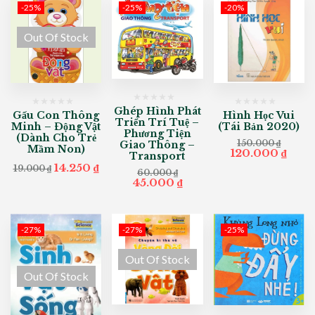
-25%
-25%
-20%
Out Of Stock
Ghép Hình Phát
Gấu Con Thông
Hình Học Vui
Triển Trí Tuệ –
Minh – Động Vật
(Tái Bản 2020)
Phương Tiện
(Dành Cho Trẻ
150.000
₫
Giao Thông –
Mầm Non)
Original
Curr
120.000
₫
Transport
price
pric
Original
Current
14.250
₫
19.000
₫
was:
is:
60.000
₫
price
price
Original
Current
45.000
₫
150.000 ₫.
120.
was:
is:
price
price
19.000 ₫.
14.250 ₫.
was:
is:
60.000 ₫.
45.000 ₫.
-27%
-27%
-25%
Out Of Stock
Out Of Stock