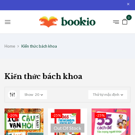
0
Home
Kiến thức bách khoa
Kiến thức bách khoa
Show
20
Thứ tự mặc định
-20%
-25%
-25%
Out Of Stock