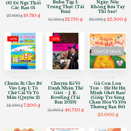
Bubu Tập 1:
Ngày: Nếu
Ơi! Đi Ngủ Thôi
Trung Thực (Tái
Không Rửa Tay
Các Bạn Ơi
Bản)
Thì Sao?
Original
Current
19.710
₫
27.000
₫
Original
Current
Original
C
12.750
₫
25.500
₫
price
price
15.000
₫
30.000
₫
price
price
price
p
was:
is:
was:
is:
was:
is
27.000 ₫.
19.710 ₫.
15.000 ₫.
12.750 ₫.
30.000 ₫.
25
-40%
-15%
Out Of Stock
Chuẩn Bị Cho Bé
Chuyện Kể Về
Gà Con Lon
Vào Lớp 1: Tô
Danh Nhân Thế
Ton – Hừ Hừ Hừ,
Chữ Cái Và Tô
Giới – J. K.
Mình Ghét Bạn!
Màu (Quyển 2)
Rowling (Tái
(Giúp Trẻ Sống
Bản 2019)
Chan Hòa Và Yêu
Original
Current
7.200
₫
12.000
₫
Thương Bạn Bè)
price
price
Original
Current
46.750
₫
55.000
₫
was:
is:
price
price
25.000
₫
12.000 ₫.
7.200 ₫.
was:
is:
55.000 ₫.
46.750 ₫.