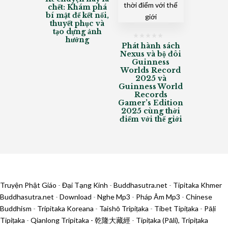
chết: Khám phá
bí mật để kết nối,
thuyết phục và
tạo dựng ảnh
hưởng
Phát hành sách
Nexus và bộ đôi
Guinness
Worlds Record
2025 và
Guinness World
Records
Gamer’s Edition
2025 cùng thời
điểm với thế giới
Truyện Phật Giáo
-
Đại Tạng Kinh
-
Buddhasutra.net
-
Tipitaka Khmer
Buddhasutra.net
-
Download
-
Nghe Mp3
-
Pháp Âm Mp3
-
Chinese
Buddhism
-
Tripitaka Koreana
-
Taishō Tripiṭaka
-
Tibet Tipiṭaka
-
Pāḷi
Tipiṭaka
-
Qianlong Tripitaka - 乾隆大藏經
-
Tipiṭaka (Pāli), Tripiṭaka