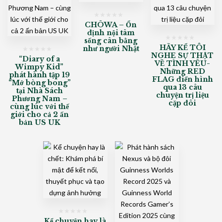
CHŌWA – Ổn
định nội tâm
sống cân bằng
HÃY KỂ TÔI
như người Nhật
NGHE SỰ THẬT
“Diary of a
VỀ TÌNH YÊU-
Wimpy Kid”
Những RED
phát hành tập 19
FLAG điển hình
“Mớ bòng bong”
qua 13 câu
tại Nhà Sách
chuyện trị liệu
Phương Nam –
cặp đôi
cùng lúc với thế
giới cho cả 2 ấn
bản US UK
Kể chuyện hay là