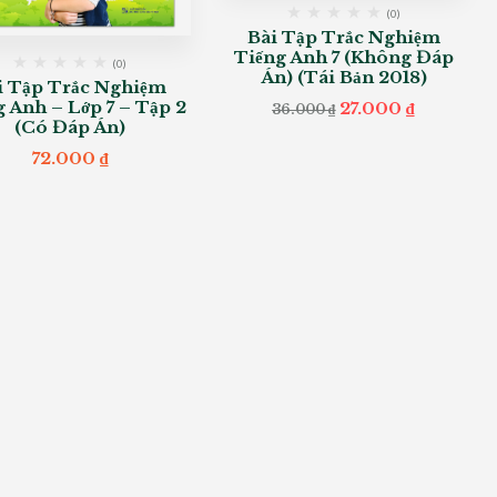
(0)
Bài Tập Trắc Nghiệm
Tiếng Anh 7 (Không Đáp
(0)
Án) (Tái Bản 2018)
i Tập Trắc Nghiệm
g Anh – Lớp 7 – Tập 2
Original
Current
27.000
₫
36.000
₫
price
price
(Có Đáp Án)
was:
is:
36.000 ₫.
27.000 ₫.
72.000
₫