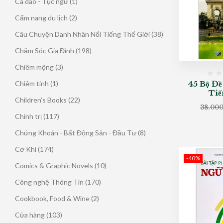
1
Ca dao - Tục ngữ
1
phẩm
sản
2
Cẩm nang du lịch
2
phẩm
sản
38
Câu Chuyện Danh Nhân Nổi Tiếng Thế Giới
38
phẩm
sản
198
Chăm Sóc Gia Đình
198
phẩm
sản
3
Chiêm mộng
3
phẩm
sản
1
Chiêm tinh
1
45 Bộ Đ
phẩm
Tiế
sản
22
Children’s Books
22
phẩm
38.00
sản
117
Chính trị
117
phẩm
sản
8
Chứng Khoán - Bất Động Sản - Đầu Tư
8
phẩm
sản
174
Cơ Khí
174
phẩm
-40%
sản
10
Comics & Graphic Novels
10
phẩm
sản
170
Công nghệ Thông Tin
170
phẩm
sản
2
Cookbook, Food & Wine
2
phẩm
sản
103
Cửa hàng
103
phẩm