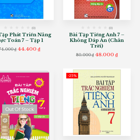
(0)
(0)
Tập Phát Triển Năng
Bài Tập Tiếng Anh 7 –
ực Toán 7 – Tập 1
Không Đáp Án (Chân
Trời)
Original
Current
44.400
₫
74.000
₫
price
price
Original
Current
48.000
₫
80.000
₫
was:
is:
price
price
74.000 ₫.
44.400 ₫.
was:
is:
80.000 ₫.
48.000 ₫
-25%
Out Of Stock