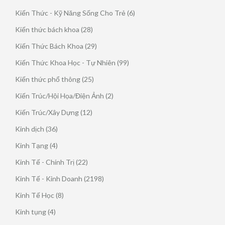
phẩm
sản
6
Kiến Thức - Kỹ Năng Sống Cho Trẻ
6
phẩm
sản
28
Kiến thức bách khoa
28
phẩm
sản
29
Kiến Thức Bách Khoa
29
phẩm
sản
99
Kiến Thức Khoa Học - Tự Nhiên
99
phẩm
sản
25
Kiến thức phổ thông
25
phẩm
sản
2
Kiến Trúc/Hội Họa/Điện Ảnh
2
phẩm
sản
12
Kiến Trúc/Xây Dựng
12
phẩm
sản
36
Kinh dịch
36
phẩm
sản
4
Kinh Tạng
4
phẩm
sản
22
Kinh Tế - Chính Trị
22
phẩm
sản
2198
Kinh Tế - Kinh Doanh
2198
phẩm
sản
8
Kinh Tế Học
8
phẩm
sản
4
Kinh tụng
4
phẩm
sản