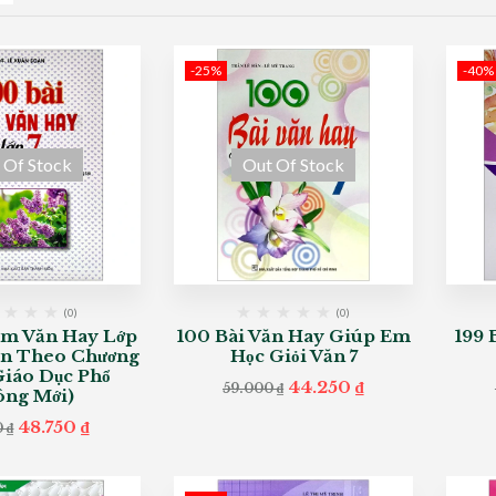
-25%
-40%
 Of Stock
Out Of Stock
(0)
(0)
àm Văn Hay Lớp
100 Bài Văn Hay Giúp Em
199 
oạn Theo Chương
Học Giỏi Văn 7
Giáo Dục Phổ
Original
Current
44.250
₫
59.000
₫
ng Mới)
price
price
was:
is:
Original
Current
48.750
₫
0
₫
59.000 ₫.
44.250 ₫.
price
price
was:
is:
65.000 ₫.
48.750 ₫.