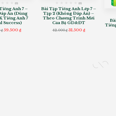
(0)
(0)
Tiếng Anh 7 –
Bài Tập Tiếng Anh Lớp 7 –
áp Án (Dùng
Tập 2 (Không Đáp Án) –
 Tiếng Anh 7
Theo Chương Trình Mới
Bà
l Success)
Của Bộ GD&ĐT
Tiến
Original
Current
Original
Current
59.500
₫
31.500
₫
0
₫
42.000
₫
price
price
price
price
was:
is:
was:
is:
85.000 ₫.
59.500 ₫.
42.000 ₫.
31.500 ₫.