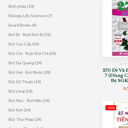
phẩm
sản
10
Binh pháp
10
phẩm
sản
7
Biology, Life Sciences
7
phẩm
sản
4
Board Books
4
Out
phẩm
sản
32
Bút Bi - Ruột Bút Bi
32
phẩm
sản
24
Bút Cao Cấp
24
phẩm
sản
24
Bút Chì - Ruột Bút Chì
24
phẩm
sản
24
Bút Dạ Quang
24
phẩm
sản
270 Đề Và 
28
Bút Gel - Bút Nước
28
7 (Dùng 
phẩm
sản
Bộ SGK
24
Bút Kỹ Thuật
24
phẩm
sản
6
24
Bút Lông
24
phẩm
sản
24
Bút Mực - Bút Máy
24
phẩm
sản
-40%
24
Bút Sơn
24
phẩm
sản
24
Bút Thư Pháp
24
phẩm
sản