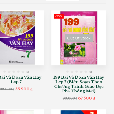
-25%
Out Of Stock
(0)
(0)
Bài Và Đoạn Văn Hay
199 Bài Và Đoạn Văn Hay
Lớp 7
Lớp 7 (Biên Soạn Theo
Chương Trình Giao Dục
Original
Current
55.200
₫
92.000
₫
Phổ Thông Mới)
price
price
was:
is:
Original
Current
67.500
₫
90.000
₫
92.000 ₫.
55.200 ₫.
price
price
was:
is:
90.000 ₫.
67.500 ₫.