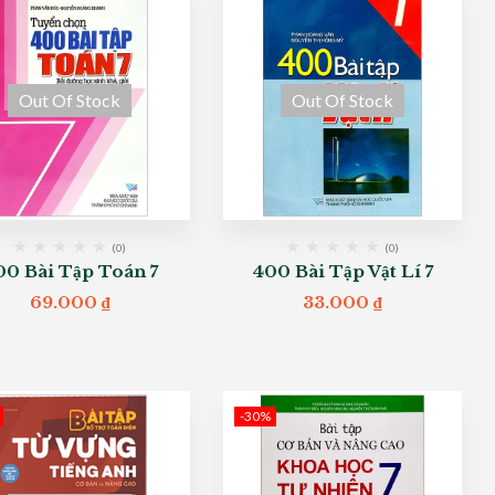
Out Of Stock
Out Of Stock
(0)
(0)
00 Bài Tập Toán 7
400 Bài Tập Vật Lí 7
69.000
₫
33.000
₫
-30%