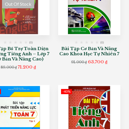
Out Of Stock
(0)
(0)
Tập Bổ Trợ Toàn Diện
Bài Tập Cơ Bản Và Nâng
ng Tiếng Anh – Lớp 7
Cao Khoa Học Tự Nhiên 7
ơ Bản Và Nâng Cao)
Original
Current
63.700
₫
91.000
₫
price
price
Original
Current
71.200
₫
89.000
₫
was:
is:
price
price
91.000 ₫.
63.700 ₫.
was:
is:
89.000 ₫.
71.200 ₫.
-40%