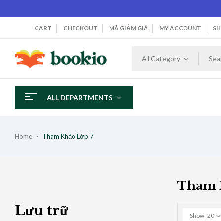
CART
CHECKOUT
MÃ GIẢM GIÁ
MY ACCOUNT
SH
All Category
ALL DEPARTMENTS
Home
Tham Khảo Lớp 7
Tham 
Lưu trữ
Show
20