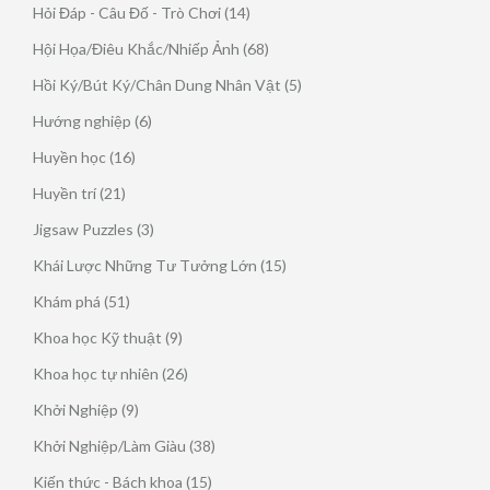
sản
14
Hỏi Đáp - Câu Đố - Trò Chơi
14
phẩm
sản
68
Hội Họa/Điêu Khắc/Nhiếp Ảnh
68
phẩm
sản
5
Hồi Ký/Bút Ký/Chân Dung Nhân Vật
5
phẩm
sản
6
Hướng nghiệp
6
phẩm
sản
16
Huyền học
16
phẩm
sản
21
Huyền trí
21
phẩm
sản
3
Jigsaw Puzzles
3
phẩm
sản
15
Khái Lược Những Tư Tưởng Lớn
15
phẩm
sản
51
Khám phá
51
phẩm
sản
9
Khoa học Kỹ thuật
9
phẩm
sản
26
Khoa học tự nhiên
26
phẩm
sản
9
Khởi Nghiệp
9
phẩm
sản
38
Khởi Nghiệp/Làm Giàu
38
phẩm
sản
15
Kiến thức - Bách khoa
15