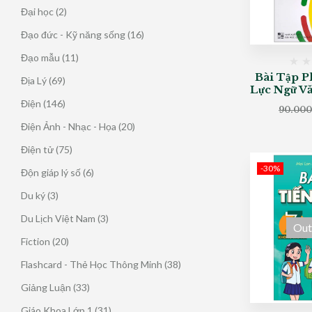
sản
2
Đại học
2
phẩm
sản
16
Đạo đức - Kỹ năng sống
16
phẩm
sản
11
Đạo mẫu
11
phẩm
sản
Bài Tập P
69
Địa Lý
69
Lực Ngữ Vă
phẩm
sản
146
Điện
146
90.00
phẩm
sản
20
Điện Ảnh - Nhạc - Họa
20
phẩm
sản
75
Điện tử
75
phẩm
sản
-30%
6
Độn giáp lý số
6
phẩm
sản
3
Du ký
3
phẩm
sản
3
Du Lịch Việt Nam
3
Out
phẩm
sản
20
Fiction
20
phẩm
sản
38
Flashcard - Thẻ Học Thông Minh
38
phẩm
sản
33
Giảng Luận
33
phẩm
sản
31
Giáo Khoa Lớp 1
31