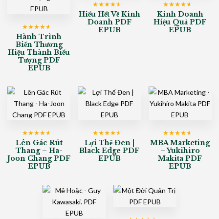
Được xếp
Được xếp
Hiểu Hết Về Kinh
Kinh Doanh
hạng
4
5
hạng
4
5
Doanh PDF
Hiệu Quả PDF
sao
sao
EPUB
EPUB
Được xếp
Hành Trình
hạng
4
5
Biến Thương
sao
Hiệu Thành Biểu
Tượng PDF
EPUB
Được xếp
Được xếp
Được xếp
Lên Gác Rút
Lợi Thế Đen |
MBA Marketing
hạng
4
5
hạng
4
5
hạng
4
5
Thang – Ha-
Black Edge PDF
– Yukihiro
sao
sao
sao
Joon Chang PDF
EPUB
Makita PDF
EPUB
EPUB