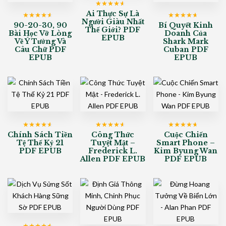
Được xếp
Ai Thực Sự Là
hạng
4
5
Người Giàu Nhất
Được xếp
Được xếp
90-20-30, 90
sao
Bí Quyết Kinh
Thế Giới? PDF
hạng
4
5
hạng
4
5
Bài Học Vỡ Lòng
Doanh Của
sao
sao
EPUB
Về Ý Tưởng Và
Shark Mark
Câu Chữ PDF
Cuban PDF
EPUB
EPUB
Được xếp
Được xếp
Được xếp
Chính Sách Tiền
Công Thức
Cuộc Chiến
hạng
4
5
hạng
4
5
hạng
4
5
Tệ Thế Kỷ 21
Tuyệt Mật –
Smart Phone –
sao
sao
sao
PDF EPUB
Frederick L.
Kim Byung Wan
Allen PDF EPUB
PDF EPUB