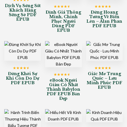
Được xếp
Dịch Vụ Sửng Sốt
hạng
4
5
Khách Hàng
Được xếp
Được xếp
sao
Định Giá Thông
Đừng Hoang
Sững Sờ PDF
hạng
4
5
hạng
4
5
Minh, Chinh
Tưởng Về Biển
sao
sao
EPUB
Phục Người
Lớn – Alan Phan
Dùng PDF
PDF EPUB
EPUB
Được xếp
Được xếp
Đừng Khởi Sự
Giấc Mơ Trung
hạng
4
5
hạng
4
5
Khi Còn Do Dự
Quốc – Lưu
Được xếp
sao
eBook Người
sao
PDF EPUB
Minh Phúc PDF
hạng
4
5
Giàu Có Nhất
sao
EPUB
Thành Babylon
PDF EPUB Bản
Đẹp