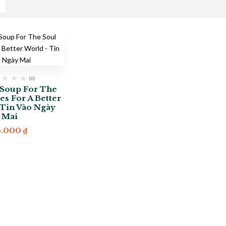
(0)
Soup For The
es For A Better
 Tin Vào Ngày
Mai
6.000
₫