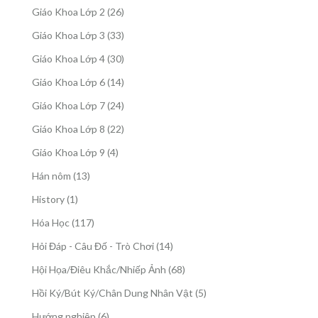
sản
26
Giáo Khoa Lớp 2
26
phẩm
sản
33
Giáo Khoa Lớp 3
33
phẩm
sản
30
Giáo Khoa Lớp 4
30
phẩm
sản
14
Giáo Khoa Lớp 6
14
phẩm
sản
24
Giáo Khoa Lớp 7
24
phẩm
sản
22
Giáo Khoa Lớp 8
22
phẩm
sản
4
Giáo Khoa Lớp 9
4
phẩm
sản
13
Hán nôm
13
phẩm
sản
1
History
1
phẩm
sản
117
Hóa Học
117
phẩm
sản
14
Hỏi Đáp - Câu Đố - Trò Chơi
14
phẩm
sản
68
Hội Họa/Điêu Khắc/Nhiếp Ảnh
68
phẩm
sản
5
Hồi Ký/Bút Ký/Chân Dung Nhân Vật
5
phẩm
sản
6
Hướng nghiệp
6