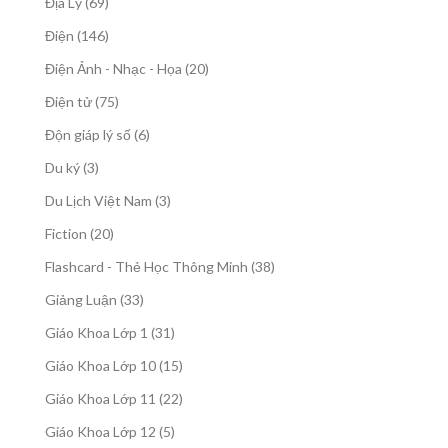
69
Địa Lý
69
phẩm
sản
146
Điện
146
phẩm
sản
20
Điện Ảnh - Nhạc - Họa
20
phẩm
sản
75
Điện tử
75
phẩm
sản
6
Độn giáp lý số
6
phẩm
sản
3
Du ký
3
phẩm
sản
3
Du Lịch Việt Nam
3
phẩm
sản
20
Fiction
20
phẩm
sản
38
Flashcard - Thẻ Học Thông Minh
38
phẩm
sản
33
Giảng Luận
33
phẩm
sản
31
Giáo Khoa Lớp 1
31
phẩm
sản
15
Giáo Khoa Lớp 10
15
phẩm
sản
22
Giáo Khoa Lớp 11
22
phẩm
sản
5
Giáo Khoa Lớp 12
5
phẩm