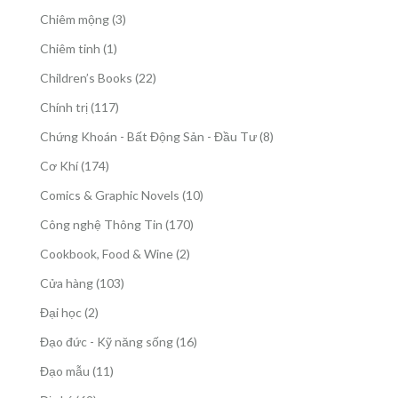
phẩm
sản
3
Chiêm mộng
3
phẩm
sản
1
Chiêm tinh
1
phẩm
sản
22
Children’s Books
22
phẩm
sản
117
Chính trị
117
phẩm
sản
8
Chứng Khoán - Bất Động Sản - Đầu Tư
8
phẩm
sản
174
Cơ Khí
174
phẩm
sản
10
Comics & Graphic Novels
10
phẩm
sản
170
Công nghệ Thông Tin
170
phẩm
sản
2
Cookbook, Food & Wine
2
phẩm
sản
103
Cửa hàng
103
phẩm
sản
2
Đại học
2
phẩm
sản
16
Đạo đức - Kỹ năng sống
16
phẩm
sản
11
Đạo mẫu
11
phẩm
sản