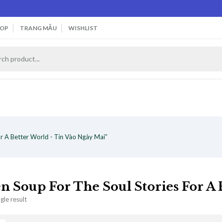
OP
TRANG MẪU
WISHLIST
r A Better World - Tin Vào Ngày Mai”
n Soup For The Soul Stories For A 
gle result