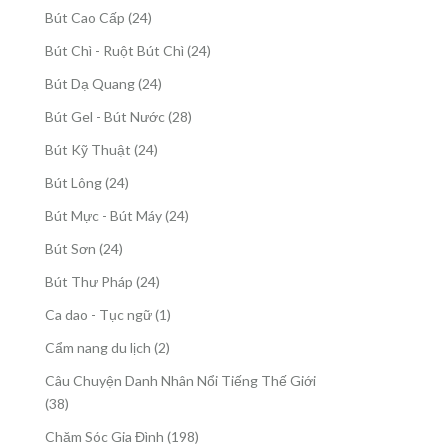
sản
24
Bút Cao Cấp
24
phẩm
sản
24
Bút Chì - Ruột Bút Chì
24
phẩm
sản
24
Bút Dạ Quang
24
phẩm
sản
28
Bút Gel - Bút Nước
28
phẩm
sản
24
Bút Kỹ Thuật
24
phẩm
sản
24
Bút Lông
24
phẩm
sản
24
Bút Mực - Bút Máy
24
phẩm
sản
24
Bút Sơn
24
phẩm
sản
24
Bút Thư Pháp
24
phẩm
sản
1
Ca dao - Tục ngữ
1
phẩm
sản
2
Cẩm nang du lịch
2
phẩm
sản
Câu Chuyện Danh Nhân Nổi Tiếng Thế Giới
phẩm
38
38
sản
198
Chăm Sóc Gia Đình
198