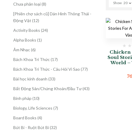
Show
20
8
Chưa phân loại
8
sản
[Phiên chợ sách cũ] Dán Hình Thông Thái -
phẩm
12
Động Vật
12
sản
24
Activity Books
24
phẩm
sản
1
Alpha Books
1
phẩm
sản
6
Âm Nhạc
6
Chicken 
phẩm
sản
Soul Stori
17
Bách Khoa Tri Thức
17
World –
phẩm
sản
77
Bách Khoa Tri Thức - Câu Hỏi Vì Sao
77
phẩm
sản
7
33
Bài học kinh doanh
33
phẩm
sản
43
Bất Động Sản/Chứng Khoán/Đầu Tư
43
phẩm
sản
10
Binh pháp
10
phẩm
sản
7
Biology, Life Sciences
7
phẩm
sản
4
Board Books
4
phẩm
sản
32
Bút Bi - Ruột Bút Bi
32
phẩm