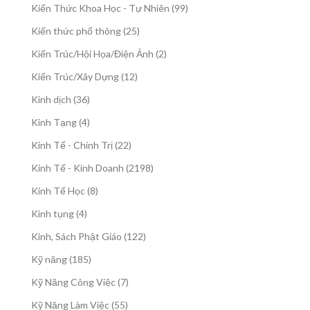
sản
99
Kiến Thức Khoa Học - Tự Nhiên
99
phẩm
sản
25
Kiến thức phổ thông
25
phẩm
sản
2
Kiến Trúc/Hội Họa/Điện Ảnh
2
phẩm
sản
12
Kiến Trúc/Xây Dựng
12
phẩm
sản
36
Kinh dịch
36
phẩm
sản
4
Kinh Tạng
4
phẩm
sản
22
Kinh Tế - Chính Trị
22
phẩm
sản
2198
Kinh Tế - Kinh Doanh
2198
phẩm
sản
8
Kinh Tế Học
8
phẩm
sản
4
Kinh tụng
4
phẩm
sản
122
Kinh, Sách Phật Giáo
122
phẩm
sản
185
Kỹ năng
185
phẩm
sản
7
Kỹ Năng Công Việc
7
phẩm
sản
55
Kỹ Năng Làm Việc
55