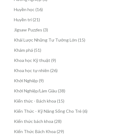
phẩm
sản
16
Huyền học
16
phẩm
sản
21
Huyền trí
21
phẩm
sản
3
Jigsaw Puzzles
3
phẩm
sản
15
Khái Lược Những Tư Tưởng Lớn
15
phẩm
sản
51
Khám phá
51
phẩm
sản
9
Khoa học Kỹ thuật
9
phẩm
sản
26
Khoa học tự nhiên
26
phẩm
sản
9
Khởi Nghiệp
9
phẩm
sản
38
Khởi Nghiệp/Làm Giàu
38
phẩm
sản
15
Kiến thức - Bách khoa
15
phẩm
sản
6
Kiến Thức - Kỹ Năng Sống Cho Trẻ
6
phẩm
sản
28
Kiến thức bách khoa
28
phẩm
sản
29
Kiến Thức Bách Khoa
29
phẩm