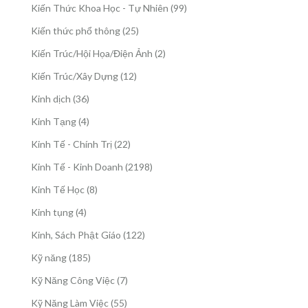
sản
99
Kiến Thức Khoa Học - Tự Nhiên
99
phẩm
sản
25
Kiến thức phổ thông
25
phẩm
sản
2
Kiến Trúc/Hội Họa/Điện Ảnh
2
phẩm
sản
12
Kiến Trúc/Xây Dựng
12
phẩm
sản
36
Kinh dịch
36
phẩm
sản
4
Kinh Tạng
4
phẩm
sản
22
Kinh Tế - Chính Trị
22
phẩm
sản
2198
Kinh Tế - Kinh Doanh
2198
phẩm
sản
8
Kinh Tế Học
8
phẩm
sản
4
Kinh tụng
4
phẩm
sản
122
Kinh, Sách Phật Giáo
122
phẩm
sản
185
Kỹ năng
185
phẩm
sản
7
Kỹ Năng Công Việc
7
phẩm
sản
55
Kỹ Năng Làm Việc
55