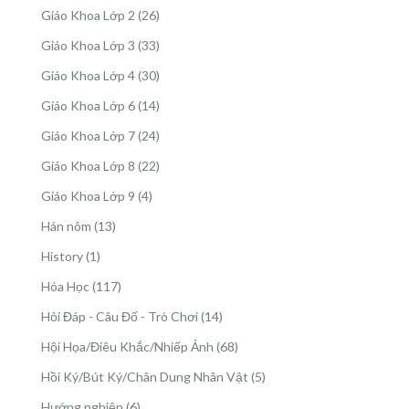
sản
26
Giáo Khoa Lớp 2
26
phẩm
sản
33
Giáo Khoa Lớp 3
33
phẩm
sản
30
Giáo Khoa Lớp 4
30
phẩm
sản
14
Giáo Khoa Lớp 6
14
phẩm
sản
24
Giáo Khoa Lớp 7
24
phẩm
sản
22
Giáo Khoa Lớp 8
22
phẩm
sản
4
Giáo Khoa Lớp 9
4
phẩm
sản
13
Hán nôm
13
phẩm
sản
1
History
1
phẩm
sản
117
Hóa Học
117
phẩm
sản
14
Hỏi Đáp - Câu Đố - Trò Chơi
14
phẩm
sản
68
Hội Họa/Điêu Khắc/Nhiếp Ảnh
68
phẩm
sản
5
Hồi Ký/Bút Ký/Chân Dung Nhân Vật
5
phẩm
sản
6
Hướng nghiệp
6