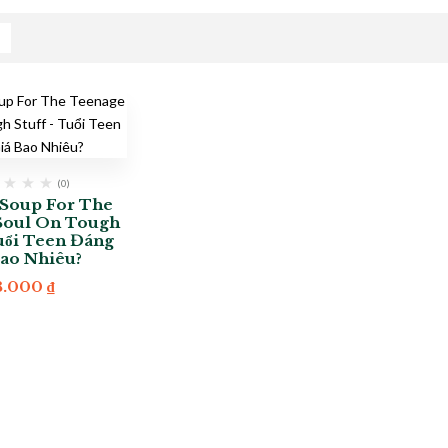
(0)
Soup For The
Soul On Tough
Tuổi Teen Đáng
Bao Nhiêu?
8.000
₫