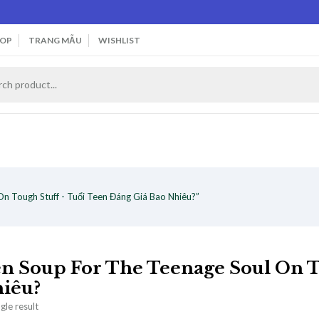
OP
TRANG MẪU
WISHLIST
n Tough Stuff - Tuổi Teen Đáng Giá Bao Nhiêu?”
n Soup For The Teenage Soul On To
iêu?
gle result