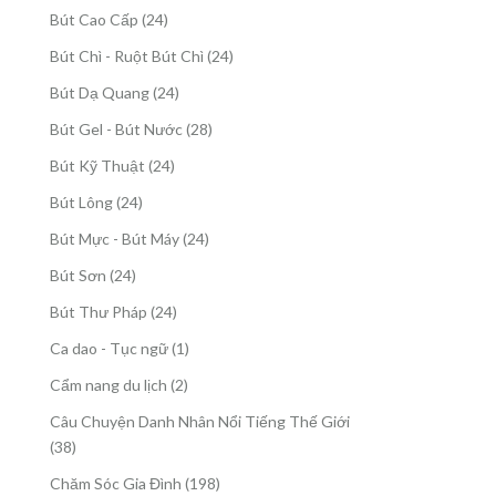
sản
24
Bút Cao Cấp
24
phẩm
sản
24
Bút Chì - Ruột Bút Chì
24
phẩm
sản
24
Bút Dạ Quang
24
phẩm
sản
28
Bút Gel - Bút Nước
28
phẩm
sản
24
Bút Kỹ Thuật
24
phẩm
sản
24
Bút Lông
24
phẩm
sản
24
Bút Mực - Bút Máy
24
phẩm
sản
24
Bút Sơn
24
phẩm
sản
24
Bút Thư Pháp
24
phẩm
sản
1
Ca dao - Tục ngữ
1
phẩm
sản
2
Cẩm nang du lịch
2
phẩm
sản
Câu Chuyện Danh Nhân Nổi Tiếng Thế Giới
phẩm
38
38
sản
198
Chăm Sóc Gia Đình
198