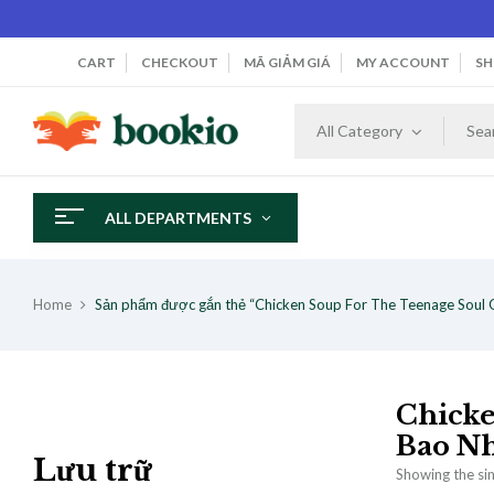
CART
CHECKOUT
MÃ GIẢM GIÁ
MY ACCOUNT
SH
All Category
ALL DEPARTMENTS
Home
Sản phẩm được gắn thẻ “Chicken Soup For The Teenage Soul O
Chicke
Bao Nh
Lưu trữ
Showing the sin