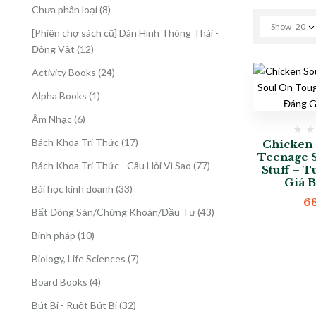
8
Chưa phân loại
8
sản
Show
20
[Phiên chợ sách cũ] Dán Hình Thông Thái -
phẩm
12
Động Vật
12
sản
24
Activity Books
24
phẩm
sản
1
Alpha Books
1
phẩm
sản
6
Âm Nhạc
6
phẩm
sản
17
Bách Khoa Tri Thức
17
Chicken 
phẩm
Teenage 
sản
77
Bách Khoa Tri Thức - Câu Hỏi Vì Sao
77
Stuff – 
phẩm
sản
Giá 
33
Bài học kinh doanh
33
phẩm
6
sản
43
Bất Động Sản/Chứng Khoán/Đầu Tư
43
phẩm
sản
10
Binh pháp
10
phẩm
sản
7
Biology, Life Sciences
7
phẩm
sản
4
Board Books
4
phẩm
sản
32
Bút Bi - Ruột Bút Bi
32
phẩm