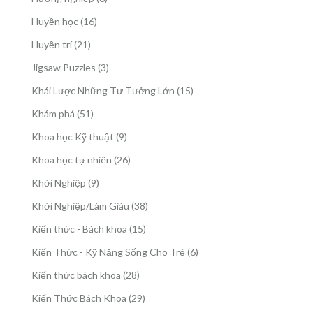
phẩm
sản
16
Huyền học
16
phẩm
sản
21
Huyền trí
21
phẩm
sản
3
Jigsaw Puzzles
3
phẩm
sản
15
Khái Lược Những Tư Tưởng Lớn
15
phẩm
sản
51
Khám phá
51
phẩm
sản
9
Khoa học Kỹ thuật
9
phẩm
sản
26
Khoa học tự nhiên
26
phẩm
sản
9
Khởi Nghiệp
9
phẩm
sản
38
Khởi Nghiệp/Làm Giàu
38
phẩm
sản
15
Kiến thức - Bách khoa
15
phẩm
sản
6
Kiến Thức - Kỹ Năng Sống Cho Trẻ
6
phẩm
sản
28
Kiến thức bách khoa
28
phẩm
sản
29
Kiến Thức Bách Khoa
29
phẩm