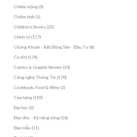
phẩm
sản
3
Chiêm mộng
3
phẩm
sản
1
Chiêm tinh
1
phẩm
sản
22
Children’s Books
22
phẩm
sản
117
Chính trị
117
phẩm
sản
8
Chứng Khoán - Bất Động Sản - Đầu Tư
8
phẩm
sản
174
Cơ Khí
174
phẩm
sản
10
Comics & Graphic Novels
10
phẩm
sản
170
Công nghệ Thông Tin
170
phẩm
sản
2
Cookbook, Food & Wine
2
phẩm
sản
103
Cửa hàng
103
phẩm
sản
2
Đại học
2
phẩm
sản
16
Đạo đức - Kỹ năng sống
16
phẩm
sản
11
Đạo mẫu
11
phẩm
sản