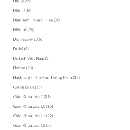
69
Địa Lý
69
phẩm
sản
146
Điện
146
phẩm
sản
20
Điện Ảnh - Nhạc - Họa
20
phẩm
sản
75
Điện tử
75
phẩm
sản
6
Độn giáp lý số
6
phẩm
sản
3
Du ký
3
phẩm
sản
3
Du Lịch Việt Nam
3
phẩm
sản
20
Fiction
20
phẩm
sản
38
Flashcard - Thẻ Học Thông Minh
38
phẩm
sản
33
Giảng Luận
33
phẩm
sản
31
Giáo Khoa Lớp 1
31
phẩm
sản
15
Giáo Khoa Lớp 10
15
phẩm
sản
22
Giáo Khoa Lớp 11
22
phẩm
sản
5
Giáo Khoa Lớp 12
5
phẩm