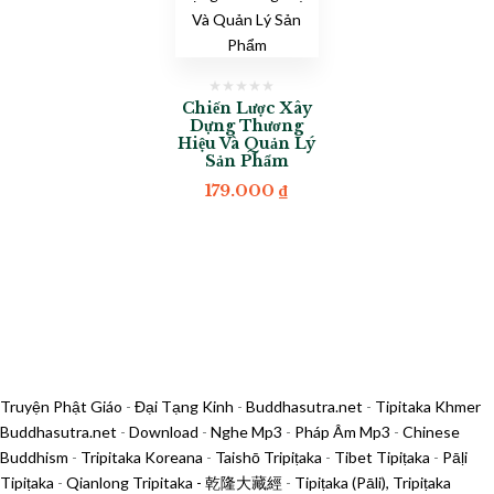
Chiến Lược Xây
Dựng Thương
Hiệu Và Quản Lý
Sản Phẩm
179.000
₫
Truyện Phật Giáo
-
Đại Tạng Kinh
-
Buddhasutra.net
-
Tipitaka Khmer
Buddhasutra.net
-
Download
-
Nghe Mp3
-
Pháp Âm Mp3
-
Chinese
Buddhism
-
Tripitaka Koreana
-
Taishō Tripiṭaka
-
Tibet Tipiṭaka
-
Pāḷi
Tipiṭaka
-
Qianlong Tripitaka - 乾隆大藏經
-
Tipiṭaka (Pāli), Tripiṭaka