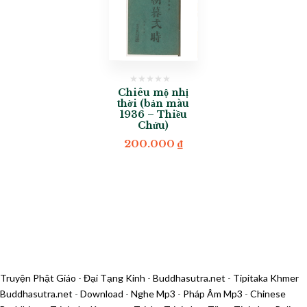
Chiêu mộ nhị
thời (bản màu
1936 – Thiều
Chửu)
200.000
₫
Truyện Phật Giáo
-
Đại Tạng Kinh
-
Buddhasutra.net
-
Tipitaka Khmer
Buddhasutra.net
-
Download
-
Nghe Mp3
-
Pháp Âm Mp3
-
Chinese