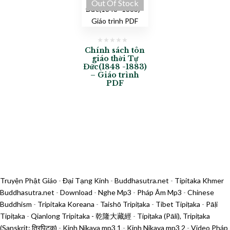
Out Of Stock
Chính sách tôn
giáo thời Tự
Đức(1848 -1883)
– Giáo trình
PDF
Truyện Phật Giáo
-
Đại Tạng Kinh
-
Buddhasutra.net
-
Tipitaka Khmer
Buddhasutra.net
-
Download
-
Nghe Mp3
-
Pháp Âm Mp3
-
Chinese
Buddhism
-
Tripitaka Koreana
-
Taishō Tripiṭaka
-
Tibet Tipiṭaka
-
Pāḷi
Tipiṭaka
-
Qianlong Tripitaka - 乾隆大藏經
-
Tipiṭaka (Pāli), Tripiṭaka
(Sanskrit: त्रिपिटक)
-
Kinh Nikaya mp3 1
-
Kinh Nikaya mp3 2
-
Video Pháp