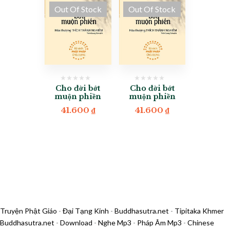
Out Of Stock
Out Of Stock
Cho đời bớt
Cho đời bớt
muộn phiền
muộn phiền
41.600
₫
41.600
₫
Truyện Phật Giáo
-
Đại Tạng Kinh
-
Buddhasutra.net
-
Tipitaka Khmer
Buddhasutra.net
-
Download
-
Nghe Mp3
-
Pháp Âm Mp3
-
Chinese