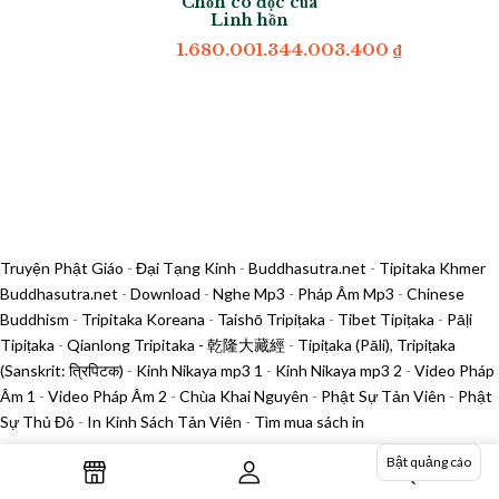
Chốn cô độc của
Linh hồn
1.680.001.344.003.400
₫
Truyện Phật Giáo
-
Đại Tạng Kinh
-
Buddhasutra.net
-
Tipitaka Khmer
Buddhasutra.net
-
Download
-
Nghe Mp3
-
Pháp Âm Mp3
-
Chinese
Buddhism
-
Tripitaka Koreana
-
Taishō Tripiṭaka
-
Tibet Tipiṭaka
-
Pāḷi
Tipiṭaka
-
Qianlong Tripitaka - 乾隆大藏經
-
Tipiṭaka (Pāli), Tripiṭaka
(Sanskrit: त्रिपिटक)
-
Kinh Nikaya mp3 1
-
Kinh Nikaya mp3 2
-
Video Pháp
Âm 1
-
Video Pháp Âm 2
-
Chùa Khai Nguyên
-
Phật Sự Tản Viên
-
Phật
Sự Thủ Đô
-
In Kinh Sách Tản Viên
-
Tìm mua sách in
Bật quảng cáo