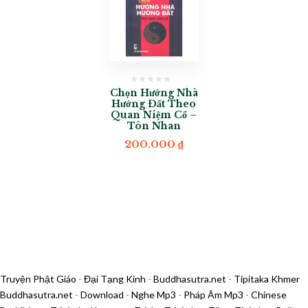
Chọn Hướng Nhà
Hướng Đất Theo
Quan Niệm Cổ –
Tôn Nhan
200.000
₫
Truyện Phật Giáo
-
Đại Tạng Kinh
-
Buddhasutra.net
-
Tipitaka Khmer
Buddhasutra.net
-
Download
-
Nghe Mp3
-
Pháp Âm Mp3
-
Chinese