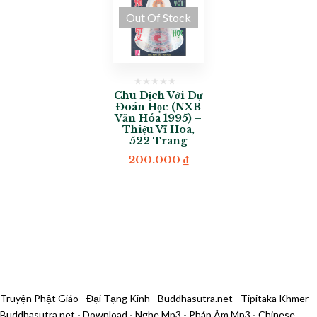
Out Of Stock
Chu Dịch Với Dự
Đoán Học (NXB
Văn Hóa 1995) –
Thiệu Vĩ Hoa,
522 Trang
200.000
₫
Truyện Phật Giáo
-
Đại Tạng Kinh
-
Buddhasutra.net
-
Tipitaka Khmer
Buddhasutra.net
-
Download
-
Nghe Mp3
-
Pháp Âm Mp3
-
Chinese