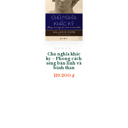
Chủ nghĩa khắc
kỷ – Phong cách
sống bãn lĩnh và
bình thản
119.200
₫