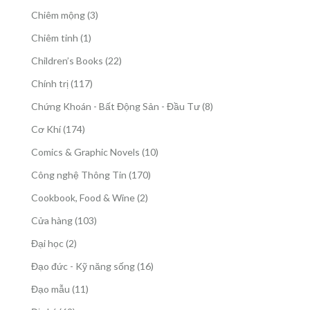
phẩm
sản
3
Chiêm mộng
3
phẩm
sản
1
Chiêm tinh
1
phẩm
sản
22
Children’s Books
22
phẩm
sản
117
Chính trị
117
phẩm
sản
8
Chứng Khoán - Bất Động Sản - Đầu Tư
8
phẩm
sản
174
Cơ Khí
174
phẩm
sản
10
Comics & Graphic Novels
10
phẩm
sản
170
Công nghệ Thông Tin
170
phẩm
sản
2
Cookbook, Food & Wine
2
phẩm
sản
103
Cửa hàng
103
phẩm
sản
2
Đại học
2
phẩm
sản
16
Đạo đức - Kỹ năng sống
16
phẩm
sản
11
Đạo mẫu
11
phẩm
sản