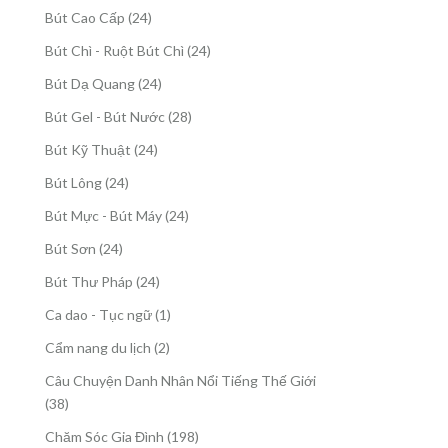
sản
24
Bút Cao Cấp
24
phẩm
sản
24
Bút Chì - Ruột Bút Chì
24
phẩm
sản
24
Bút Dạ Quang
24
phẩm
sản
28
Bút Gel - Bút Nước
28
phẩm
sản
24
Bút Kỹ Thuật
24
phẩm
sản
24
Bút Lông
24
phẩm
sản
24
Bút Mực - Bút Máy
24
phẩm
sản
24
Bút Sơn
24
phẩm
sản
24
Bút Thư Pháp
24
phẩm
sản
1
Ca dao - Tục ngữ
1
phẩm
sản
2
Cẩm nang du lịch
2
phẩm
sản
Câu Chuyện Danh Nhân Nổi Tiếng Thế Giới
phẩm
38
38
sản
198
Chăm Sóc Gia Đình
198