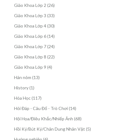
sản
26
Giáo Khoa Lớp 2
26
phẩm
sản
33
Giáo Khoa Lớp 3
33
phẩm
sản
30
Giáo Khoa Lớp 4
30
phẩm
sản
14
Giáo Khoa Lớp 6
14
phẩm
sản
24
Giáo Khoa Lớp 7
24
phẩm
sản
22
Giáo Khoa Lớp 8
22
phẩm
sản
4
Giáo Khoa Lớp 9
4
phẩm
sản
13
Hán nôm
13
phẩm
sản
1
History
1
phẩm
sản
117
Hóa Học
117
phẩm
sản
14
Hỏi Đáp - Câu Đố - Trò Chơi
14
phẩm
sản
68
Hội Họa/Điêu Khắc/Nhiếp Ảnh
68
phẩm
sản
5
Hồi Ký/Bút Ký/Chân Dung Nhân Vật
5
phẩm
sản
6
Hướng nghiệp
6