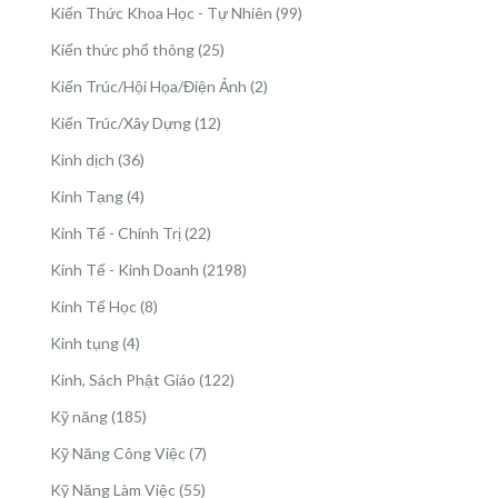
sản
99
Kiến Thức Khoa Học - Tự Nhiên
99
phẩm
sản
25
Kiến thức phổ thông
25
phẩm
sản
2
Kiến Trúc/Hội Họa/Điện Ảnh
2
phẩm
sản
12
Kiến Trúc/Xây Dựng
12
phẩm
sản
36
Kinh dịch
36
phẩm
sản
4
Kinh Tạng
4
phẩm
sản
22
Kinh Tế - Chính Trị
22
phẩm
sản
2198
Kinh Tế - Kinh Doanh
2198
phẩm
sản
8
Kinh Tế Học
8
phẩm
sản
4
Kinh tụng
4
phẩm
sản
122
Kinh, Sách Phật Giáo
122
phẩm
sản
185
Kỹ năng
185
phẩm
sản
7
Kỹ Năng Công Việc
7
phẩm
sản
55
Kỹ Năng Làm Việc
55