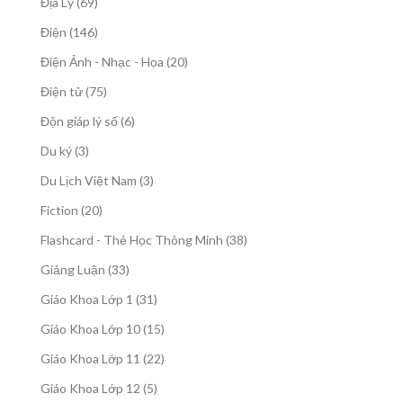
69
Địa Lý
69
phẩm
sản
146
Điện
146
phẩm
sản
20
Điện Ảnh - Nhạc - Họa
20
phẩm
sản
75
Điện tử
75
phẩm
sản
6
Độn giáp lý số
6
phẩm
sản
3
Du ký
3
phẩm
sản
3
Du Lịch Việt Nam
3
phẩm
sản
20
Fiction
20
phẩm
sản
38
Flashcard - Thẻ Học Thông Minh
38
phẩm
sản
33
Giảng Luận
33
phẩm
sản
31
Giáo Khoa Lớp 1
31
phẩm
sản
15
Giáo Khoa Lớp 10
15
phẩm
sản
22
Giáo Khoa Lớp 11
22
phẩm
sản
5
Giáo Khoa Lớp 12
5
phẩm