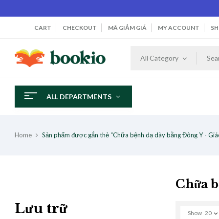
CART
CHECKOUT
MÃ GIẢM GIÁ
MY ACCOUNT
SH
All Category
ALL DEPARTMENTS
Home
Sản phẩm được gắn thẻ “Chữa bệnh dạ dày bằng Đông Y - Giá
Chữa b
Lưu trữ
Show
20