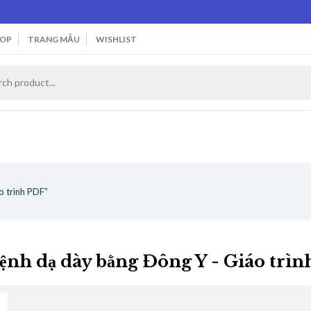
OP
TRANG MẪU
WISHLIST
o trình PDF”
ệnh dạ dày bằng Đông Y - Giáo trì