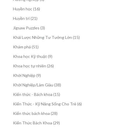
phẩm
sản
16
Huyền học
16
phẩm
sản
21
Huyền trí
21
phẩm
sản
3
Jigsaw Puzzles
3
phẩm
sản
15
Khái Lược Những Tư Tưởng Lớn
15
phẩm
sản
51
Khám phá
51
phẩm
sản
9
Khoa học Kỹ thuật
9
phẩm
sản
26
Khoa học tự nhiên
26
phẩm
sản
9
Khởi Nghiệp
9
phẩm
sản
38
Khởi Nghiệp/Làm Giàu
38
phẩm
sản
15
Kiến thức - Bách khoa
15
phẩm
sản
6
Kiến Thức - Kỹ Năng Sống Cho Trẻ
6
phẩm
sản
28
Kiến thức bách khoa
28
phẩm
sản
29
Kiến Thức Bách Khoa
29
phẩm