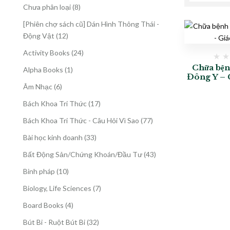
8
Chưa phân loại
8
sản
[Phiên chợ sách cũ] Dán Hình Thông Thái -
phẩm
12
Động Vật
12
sản
24
Activity Books
24
phẩm
sản
Chữa bện
1
Alpha Books
1
phẩm
Đông Y – 
sản
6
Âm Nhạc
6
phẩm
sản
17
Bách Khoa Tri Thức
17
phẩm
sản
77
Bách Khoa Tri Thức - Câu Hỏi Vì Sao
77
phẩm
sản
33
Bài học kinh doanh
33
phẩm
sản
43
Bất Động Sản/Chứng Khoán/Đầu Tư
43
phẩm
sản
10
Binh pháp
10
phẩm
sản
7
Biology, Life Sciences
7
phẩm
sản
4
Board Books
4
phẩm
sản
32
Bút Bi - Ruột Bút Bi
32
phẩm