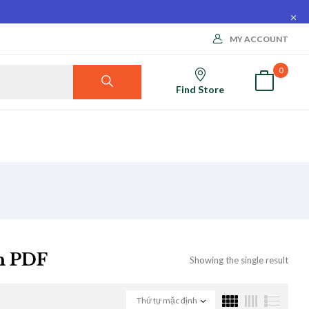
MY ACCOUNT
0
Find Store
nh PDF
Showing the single result
Thứ tự mặc định