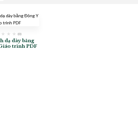
(0)
h dạ dày bằng
Giáo trình PDF