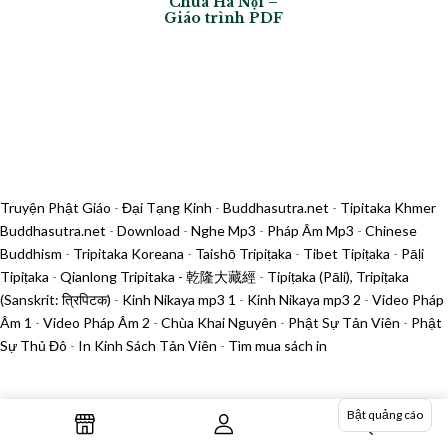
Chùa Hà Nội –
Giáo trình PDF
Truyện Phật Giáo
-
Đại Tạng Kinh
-
Buddhasutra.net
-
Tipitaka Khmer
Buddhasutra.net
-
Download
-
Nghe Mp3
-
Pháp Âm Mp3
-
Chinese
Buddhism
-
Tripitaka Koreana
-
Taishō Tripiṭaka
-
Tibet Tipiṭaka
-
Pāḷi
Tipiṭaka
-
Qianlong Tripitaka - 乾隆大藏經
-
Tipiṭaka (Pāli), Tripiṭaka
(Sanskrit: त्रिपिटक)
-
Kinh Nikaya mp3 1
-
Kinh Nikaya mp3 2
-
Video Pháp
Âm 1
-
Video Pháp Âm 2
-
Chùa Khai Nguyên
-
Phật Sự Tản Viên
-
Phật
Sự Thủ Đô
-
In Kinh Sách Tản Viên
-
Tìm mua sách in
Bật quảng cáo