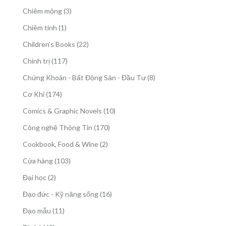
phẩm
sản
3
Chiêm mộng
3
phẩm
sản
1
Chiêm tinh
1
phẩm
sản
22
Children’s Books
22
phẩm
sản
117
Chính trị
117
phẩm
sản
8
Chứng Khoán - Bất Động Sản - Đầu Tư
8
phẩm
sản
174
Cơ Khí
174
phẩm
sản
10
Comics & Graphic Novels
10
phẩm
sản
170
Công nghệ Thông Tin
170
phẩm
sản
2
Cookbook, Food & Wine
2
phẩm
sản
103
Cửa hàng
103
phẩm
sản
2
Đại học
2
phẩm
sản
16
Đạo đức - Kỹ năng sống
16
phẩm
sản
11
Đạo mẫu
11
phẩm
sản