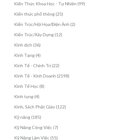
sản
99
Kiến Thức Khoa Học - Tự Nhiên
99
phẩm
sản
25
Kiến thức phổ thông
25
phẩm
sản
2
Kiến Trúc/Hội Họa/Điện Ảnh
2
phẩm
sản
12
Kiến Trúc/Xây Dựng
12
phẩm
sản
36
Kinh dịch
36
phẩm
sản
4
Kinh Tạng
4
phẩm
sản
22
Kinh Tế - Chính Trị
22
phẩm
sản
2198
Kinh Tế - Kinh Doanh
2198
phẩm
sản
8
Kinh Tế Học
8
phẩm
sản
4
Kinh tụng
4
phẩm
sản
122
Kinh, Sách Phật Giáo
122
phẩm
sản
185
Kỹ năng
185
phẩm
sản
7
Kỹ Năng Công Việc
7
phẩm
sản
55
Kỹ Năng Làm Việc
55