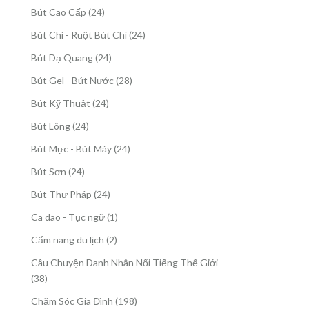
sản
24
Bút Cao Cấp
24
phẩm
sản
24
Bút Chì - Ruột Bút Chì
24
phẩm
sản
24
Bút Dạ Quang
24
phẩm
sản
28
Bút Gel - Bút Nước
28
phẩm
sản
24
Bút Kỹ Thuật
24
phẩm
sản
24
Bút Lông
24
phẩm
sản
24
Bút Mực - Bút Máy
24
phẩm
sản
24
Bút Sơn
24
phẩm
sản
24
Bút Thư Pháp
24
phẩm
sản
1
Ca dao - Tục ngữ
1
phẩm
sản
2
Cẩm nang du lịch
2
phẩm
sản
Câu Chuyện Danh Nhân Nổi Tiếng Thế Giới
phẩm
38
38
sản
198
Chăm Sóc Gia Đình
198