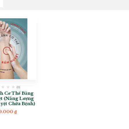
(0)
h Cơ Thể Bằng
t (Năng Lượng
yệt Chữa Bệnh)
9.000
₫