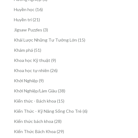
phẩm
sản
16
Huyền học
16
phẩm
sản
21
Huyền trí
21
phẩm
sản
3
Jigsaw Puzzles
3
phẩm
sản
15
Khái Lược Những Tư Tưởng Lớn
15
phẩm
sản
51
Khám phá
51
phẩm
sản
9
Khoa học Kỹ thuật
9
phẩm
sản
26
Khoa học tự nhiên
26
phẩm
sản
9
Khởi Nghiệp
9
phẩm
sản
38
Khởi Nghiệp/Làm Giàu
38
phẩm
sản
15
Kiến thức - Bách khoa
15
phẩm
sản
6
Kiến Thức - Kỹ Năng Sống Cho Trẻ
6
phẩm
sản
28
Kiến thức bách khoa
28
phẩm
sản
29
Kiến Thức Bách Khoa
29
phẩm