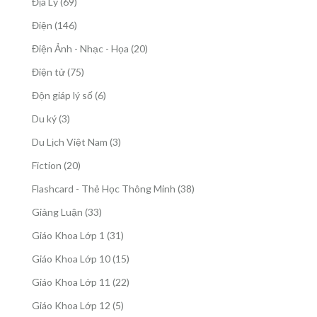
69
Địa Lý
69
phẩm
sản
146
Điện
146
phẩm
sản
20
Điện Ảnh - Nhạc - Họa
20
phẩm
sản
75
Điện tử
75
phẩm
sản
6
Độn giáp lý số
6
phẩm
sản
3
Du ký
3
phẩm
sản
3
Du Lịch Việt Nam
3
phẩm
sản
20
Fiction
20
phẩm
sản
38
Flashcard - Thẻ Học Thông Minh
38
phẩm
sản
33
Giảng Luận
33
phẩm
sản
31
Giáo Khoa Lớp 1
31
phẩm
sản
15
Giáo Khoa Lớp 10
15
phẩm
sản
22
Giáo Khoa Lớp 11
22
phẩm
sản
5
Giáo Khoa Lớp 12
5
phẩm