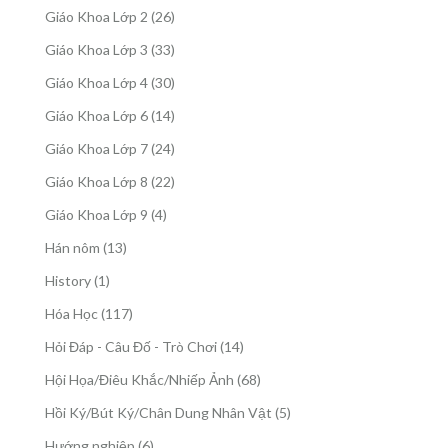
sản
26
Giáo Khoa Lớp 2
26
phẩm
sản
33
Giáo Khoa Lớp 3
33
phẩm
sản
30
Giáo Khoa Lớp 4
30
phẩm
sản
14
Giáo Khoa Lớp 6
14
phẩm
sản
24
Giáo Khoa Lớp 7
24
phẩm
sản
22
Giáo Khoa Lớp 8
22
phẩm
sản
4
Giáo Khoa Lớp 9
4
phẩm
sản
13
Hán nôm
13
phẩm
sản
1
History
1
phẩm
sản
117
Hóa Học
117
phẩm
sản
14
Hỏi Đáp - Câu Đố - Trò Chơi
14
phẩm
sản
68
Hội Họa/Điêu Khắc/Nhiếp Ảnh
68
phẩm
sản
5
Hồi Ký/Bút Ký/Chân Dung Nhân Vật
5
phẩm
sản
6
Hướng nghiệp
6