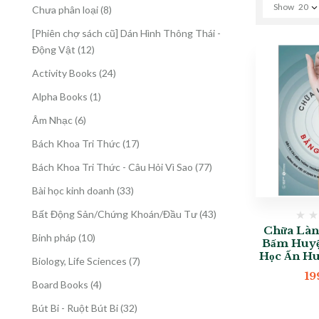
Show
20
8
Chưa phân loại
8
sản
[Phiên chợ sách cũ] Dán Hình Thông Thái -
phẩm
12
Động Vật
12
sản
24
Activity Books
24
phẩm
sản
1
Alpha Books
1
phẩm
sản
6
Âm Nhạc
6
phẩm
sản
17
Bách Khoa Tri Thức
17
phẩm
sản
77
Bách Khoa Tri Thức - Câu Hỏi Vì Sao
77
phẩm
sản
33
Bài học kinh doanh
33
phẩm
sản
43
Bất Động Sản/Chứng Khoán/Đầu Tư
43
phẩm
sản
Chữa Làn
10
Binh pháp
10
Bấm Huyệ
phẩm
sản
Học Ấn Hu
7
Biology, Life Sciences
7
phẩm
19
sản
4
Board Books
4
phẩm
sản
32
Bút Bi - Ruột Bút Bi
32
phẩm