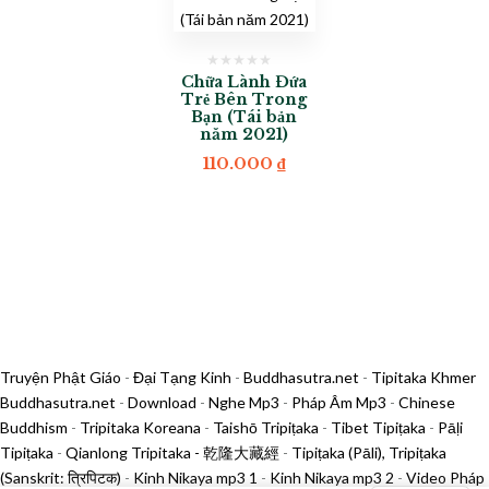
Chữa Lành Đứa
Trẻ Bên Trong
Bạn (Tái bản
năm 2021)
110.000
₫
Truyện Phật Giáo
-
Đại Tạng Kinh
-
Buddhasutra.net
-
Tipitaka Khmer
Buddhasutra.net
-
Download
-
Nghe Mp3
-
Pháp Âm Mp3
-
Chinese
Buddhism
-
Tripitaka Koreana
-
Taishō Tripiṭaka
-
Tibet Tipiṭaka
-
Pāḷi
Tipiṭaka
-
Qianlong Tripitaka - 乾隆大藏經
-
Tipiṭaka (Pāli), Tripiṭaka
(Sanskrit: त्रिपिटक)
-
Kinh Nikaya mp3 1
-
Kinh Nikaya mp3 2
-
Video Pháp