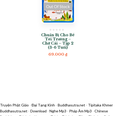
Out Of Stock
Chuẩn Bị Cho Bé
Tới Trường –
Chữ Cái – Tập 2
(3-6 Tuổi)
69.000
₫
Truyện Phật Giáo
-
Đại Tạng Kinh
-
Buddhasutra.net
-
Tipitaka Khmer
Buddhasutra.net
-
Download
-
Nghe Mp3
-
Pháp Âm Mp3
-
Chinese