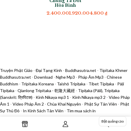
Chúng Ta Đòi
Hòa Bình
2.400.001.920.004.800
₫
Truyện Phật Giáo
-
Đại Tạng Kinh
-
Buddhasutra.net
-
Tipitaka Khmer
Buddhasutra.net
-
Download
-
Nghe Mp3
-
Pháp Âm Mp3
-
Chinese
Buddhism
-
Tripitaka Koreana
-
Taishō Tripiṭaka
-
Tibet Tipiṭaka
-
Pāḷi
Tipiṭaka
-
Qianlong Tripitaka - 乾隆大藏經
-
Tipiṭaka (Pāli), Tripiṭaka
(Sanskrit: त्रिपिटक)
-
Kinh Nikaya mp3 1
-
Kinh Nikaya mp3 2
-
Video Pháp
Âm 1
-
Video Pháp Âm 2
-
Chùa Khai Nguyên
-
Phật Sự Tản Viên
-
Phật
Sự Thủ Đô
-
In Kinh Sách Tản Viên
-
Tìm mua sách in
Bật quảng cáo