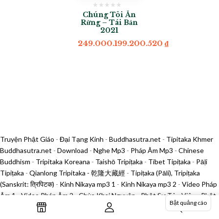
Chúng Tôi Ăn
Rừng – Tái Bản
2021
249.000.199.200.520
₫
Truyện Phật Giáo
-
Đại Tạng Kinh
-
Buddhasutra.net
-
Tipitaka Khmer
Buddhasutra.net
-
Download
-
Nghe Mp3
-
Pháp Âm Mp3
-
Chinese
Buddhism
-
Tripitaka Koreana
-
Taishō Tripiṭaka
-
Tibet Tipiṭaka
-
Pāḷi
Tipiṭaka
-
Qianlong Tripitaka - 乾隆大藏經
-
Tipiṭaka (Pāli), Tripiṭaka
(Sanskrit: त्रिपिटक)
-
Kinh Nikaya mp3 1
-
Kinh Nikaya mp3 2
-
Video Pháp
Âm 1
-
Video Pháp Âm 2
-
Chùa Khai Nguyên
-
Phật Sự Tản Viên
-
Phật
Bật quảng cáo
Sự Thủ Đô
-
In Kinh Sách Tản Viên
-
Tìm mua sách in