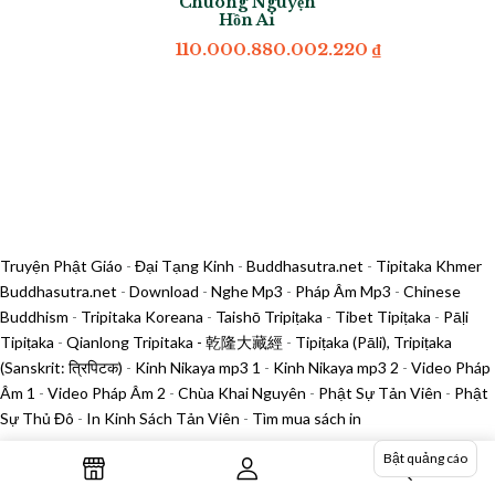
Chuông Nguyện
Hồn Ai
110.000.880.002.220
₫
Truyện Phật Giáo
-
Đại Tạng Kinh
-
Buddhasutra.net
-
Tipitaka Khmer
Buddhasutra.net
-
Download
-
Nghe Mp3
-
Pháp Âm Mp3
-
Chinese
Buddhism
-
Tripitaka Koreana
-
Taishō Tripiṭaka
-
Tibet Tipiṭaka
-
Pāḷi
Tipiṭaka
-
Qianlong Tripitaka - 乾隆大藏經
-
Tipiṭaka (Pāli), Tripiṭaka
(Sanskrit: त्रिपिटक)
-
Kinh Nikaya mp3 1
-
Kinh Nikaya mp3 2
-
Video Pháp
Âm 1
-
Video Pháp Âm 2
-
Chùa Khai Nguyên
-
Phật Sự Tản Viên
-
Phật
Sự Thủ Đô
-
In Kinh Sách Tản Viên
-
Tìm mua sách in
Bật quảng cáo