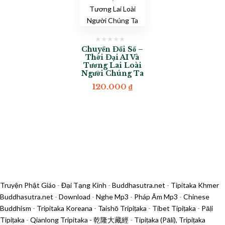
Chuyển Đổi Số –
Thời Đại AI Và
Tương Lai Loài
Người Chúng Ta
120.000
₫
Truyện Phật Giáo
-
Đại Tạng Kinh
-
Buddhasutra.net
-
Tipitaka Khmer
Buddhasutra.net
-
Download
-
Nghe Mp3
-
Pháp Âm Mp3
-
Chinese
Buddhism
-
Tripitaka Koreana
-
Taishō Tripiṭaka
-
Tibet Tipiṭaka
-
Pāḷi
Tipiṭaka
-
Qianlong Tripitaka - 乾隆大藏經
-
Tipiṭaka (Pāli), Tripiṭaka