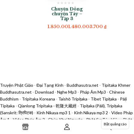
Chuyện Đông
chuyện Tây –
Tập 3
1.850.001.480.003.700
₫
Truyện Phật Giáo
-
Đại Tạng Kinh
-
Buddhasutra.net
-
Tipitaka Khmer
Buddhasutra.net
-
Download
-
Nghe Mp3
-
Pháp Âm Mp3
-
Chinese
Buddhism
-
Tripitaka Koreana
-
Taishō Tripiṭaka
-
Tibet Tipiṭaka
-
Pāḷi
Tipiṭaka
-
Qianlong Tripitaka - 乾隆大藏經
-
Tipiṭaka (Pāli), Tripiṭaka
(Sanskrit: त्रिपिटक)
-
Kinh Nikaya mp3 1
-
Kinh Nikaya mp3 2
-
Video Pháp
Âm 1
-
Video Pháp Âm 2
-
Chùa Khai Nguyên
-
Phật Sự Tản Viên
-
Phật
Bật quảng cáo
Sự Thủ Đô
-
In Kinh Sách Tản Viên
-
Tìm mua sách in