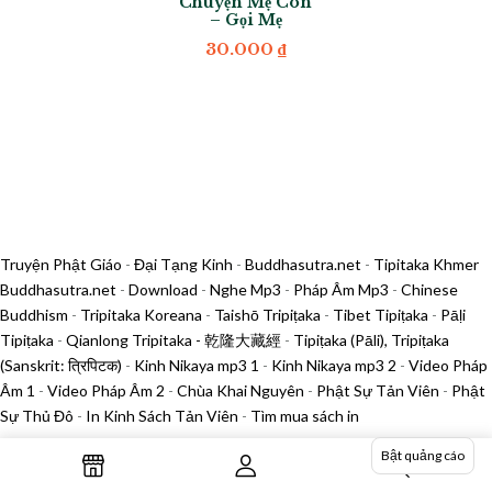
Chuyện Mẹ Con
– Gọi Mẹ
30.000
₫
Truyện Phật Giáo
-
Đại Tạng Kinh
-
Buddhasutra.net
-
Tipitaka Khmer
Buddhasutra.net
-
Download
-
Nghe Mp3
-
Pháp Âm Mp3
-
Chinese
Buddhism
-
Tripitaka Koreana
-
Taishō Tripiṭaka
-
Tibet Tipiṭaka
-
Pāḷi
Tipiṭaka
-
Qianlong Tripitaka - 乾隆大藏經
-
Tipiṭaka (Pāli), Tripiṭaka
(Sanskrit: त्रिपिटक)
-
Kinh Nikaya mp3 1
-
Kinh Nikaya mp3 2
-
Video Pháp
Âm 1
-
Video Pháp Âm 2
-
Chùa Khai Nguyên
-
Phật Sự Tản Viên
-
Phật
Sự Thủ Đô
-
In Kinh Sách Tản Viên
-
Tìm mua sách in
Bật quảng cáo