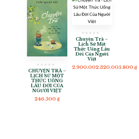
Chuyện Trà –
Lịch Sử Một
Thức Uống Lâu
Đời Của Người
Việt
2.900.002.320.005.800
₫
CHUYỆN TRÀ –
LỊCH SỬ MỘT
THỨC UỐNG
LÂU ĐỜI CỦA
NGƯỜI VIỆT
246.500
₫