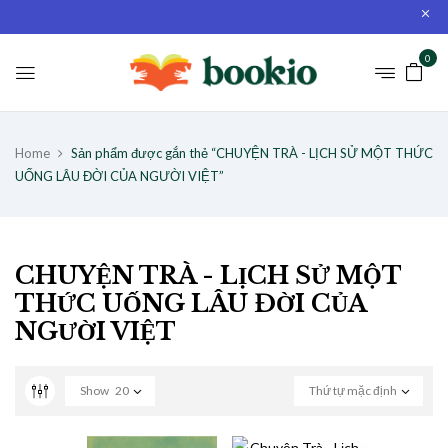
0
Home
Sản phẩm được gắn thẻ “CHUYỆN TRÀ - LỊCH SỬ MỘT THỨC
UỐNG LÂU ĐỜI CỦA NGƯỜI VIỆT”
CHUYỆN TRÀ - LỊCH SỬ MỘT
THỨC UỐNG LÂU ĐỜI CỦA
NGƯỜI VIỆT
Show
20
Thứ tự mặc định