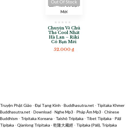
Out Of Stock
Chuyện Về Chú
Thỏ Cool Nhất
Hà Lan – Riki
Có Bạn Mới
52.000
₫
Truyện Phật Giáo
-
Đại Tạng Kinh
-
Buddhasutra.net
-
Tipitaka Khmer
Buddhasutra.net
-
Download
-
Nghe Mp3
-
Pháp Âm Mp3
-
Chinese
Buddhism
-
Tripitaka Koreana
-
Taishō Tripiṭaka
-
Tibet Tipiṭaka
-
Pāḷi
Tipiṭaka
-
Qianlong Tripitaka - 乾隆大藏經
-
Tipiṭaka (Pāli), Tripiṭaka