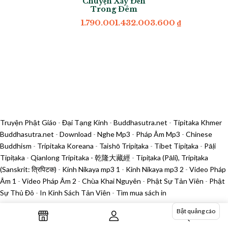
Chuyện Xảy Đến
Trong Đêm
1.790.001.432.003.600
₫
Truyện Phật Giáo
-
Đại Tạng Kinh
-
Buddhasutra.net
-
Tipitaka Khmer
Buddhasutra.net
-
Download
-
Nghe Mp3
-
Pháp Âm Mp3
-
Chinese
Buddhism
-
Tripitaka Koreana
-
Taishō Tripiṭaka
-
Tibet Tipiṭaka
-
Pāḷi
Tipiṭaka
-
Qianlong Tripitaka - 乾隆大藏經
-
Tipiṭaka (Pāli), Tripiṭaka
(Sanskrit: त्रिपिटक)
-
Kinh Nikaya mp3 1
-
Kinh Nikaya mp3 2
-
Video Pháp
Âm 1
-
Video Pháp Âm 2
-
Chùa Khai Nguyên
-
Phật Sự Tản Viên
-
Phật
Sự Thủ Đô
-
In Kinh Sách Tản Viên
-
Tìm mua sách in
Bật quảng cáo