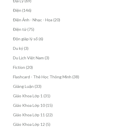
69
Địa Lý
69
phẩm
sản
146
Điện
146
phẩm
sản
20
Điện Ảnh - Nhạc - Họa
20
phẩm
sản
75
Điện tử
75
phẩm
sản
6
Độn giáp lý số
6
phẩm
sản
3
Du ký
3
phẩm
sản
3
Du Lịch Việt Nam
3
phẩm
sản
20
Fiction
20
phẩm
sản
38
Flashcard - Thẻ Học Thông Minh
38
phẩm
sản
33
Giảng Luận
33
phẩm
sản
31
Giáo Khoa Lớp 1
31
phẩm
sản
15
Giáo Khoa Lớp 10
15
phẩm
sản
22
Giáo Khoa Lớp 11
22
phẩm
sản
5
Giáo Khoa Lớp 12
5
phẩm