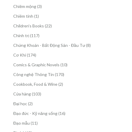
phẩm
sản
3
Chiêm mộng
3
phẩm
sản
1
Chiêm tinh
1
phẩm
sản
22
Children’s Books
22
phẩm
sản
117
Chính trị
117
phẩm
sản
8
Chứng Khoán - Bất Động Sản - Đầu Tư
8
phẩm
sản
174
Cơ Khí
174
phẩm
sản
10
Comics & Graphic Novels
10
phẩm
sản
170
Công nghệ Thông Tin
170
phẩm
sản
2
Cookbook, Food & Wine
2
phẩm
sản
103
Cửa hàng
103
phẩm
sản
2
Đại học
2
phẩm
sản
16
Đạo đức - Kỹ năng sống
16
phẩm
sản
11
Đạo mẫu
11
phẩm
sản