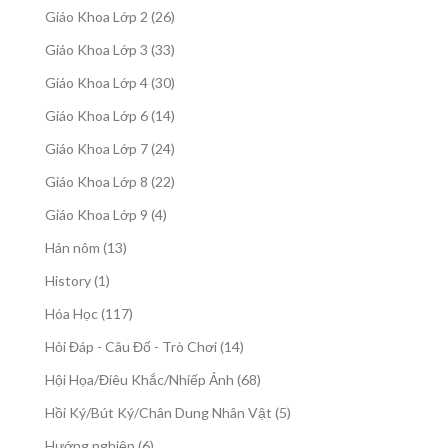
sản
26
Giáo Khoa Lớp 2
26
phẩm
sản
33
Giáo Khoa Lớp 3
33
phẩm
sản
30
Giáo Khoa Lớp 4
30
phẩm
sản
14
Giáo Khoa Lớp 6
14
phẩm
sản
24
Giáo Khoa Lớp 7
24
phẩm
sản
22
Giáo Khoa Lớp 8
22
phẩm
sản
4
Giáo Khoa Lớp 9
4
phẩm
sản
13
Hán nôm
13
phẩm
sản
1
History
1
phẩm
sản
117
Hóa Học
117
phẩm
sản
14
Hỏi Đáp - Câu Đố - Trò Chơi
14
phẩm
sản
68
Hội Họa/Điêu Khắc/Nhiếp Ảnh
68
phẩm
sản
5
Hồi Ký/Bút Ký/Chân Dung Nhân Vật
5
phẩm
sản
6
Hướng nghiệp
6