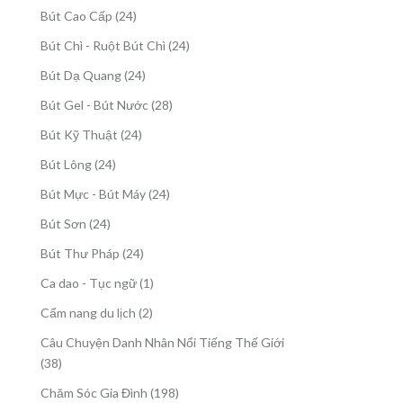
sản
24
Bút Cao Cấp
24
phẩm
sản
24
Bút Chì - Ruột Bút Chì
24
phẩm
sản
24
Bút Dạ Quang
24
phẩm
sản
28
Bút Gel - Bút Nước
28
phẩm
sản
24
Bút Kỹ Thuật
24
phẩm
sản
24
Bút Lông
24
phẩm
sản
24
Bút Mực - Bút Máy
24
phẩm
sản
24
Bút Sơn
24
phẩm
sản
24
Bút Thư Pháp
24
phẩm
sản
1
Ca dao - Tục ngữ
1
phẩm
sản
2
Cẩm nang du lịch
2
phẩm
sản
Câu Chuyện Danh Nhân Nổi Tiếng Thế Giới
phẩm
38
38
sản
198
Chăm Sóc Gia Đình
198