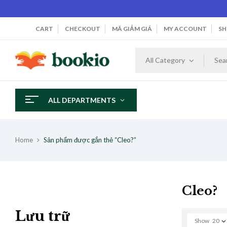
CART
CHECKOUT
MÃ GIẢM GIÁ
MY ACCOUNT
SH
All Category
ALL DEPARTMENTS
Home
Sản phẩm được gắn thẻ “Cleo?”
Cleo?
Lưu trữ
Show
20