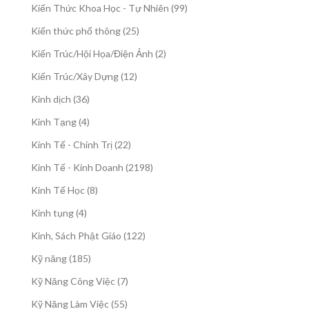
sản
99
Kiến Thức Khoa Học - Tự Nhiên
99
phẩm
sản
25
Kiến thức phổ thông
25
phẩm
sản
2
Kiến Trúc/Hội Họa/Điện Ảnh
2
phẩm
sản
12
Kiến Trúc/Xây Dựng
12
phẩm
sản
36
Kinh dịch
36
phẩm
sản
4
Kinh Tạng
4
phẩm
sản
22
Kinh Tế - Chính Trị
22
phẩm
sản
2198
Kinh Tế - Kinh Doanh
2198
phẩm
sản
8
Kinh Tế Học
8
phẩm
sản
4
Kinh tụng
4
phẩm
sản
122
Kinh, Sách Phật Giáo
122
phẩm
sản
185
Kỹ năng
185
phẩm
sản
7
Kỹ Năng Công Việc
7
phẩm
sản
55
Kỹ Năng Làm Việc
55