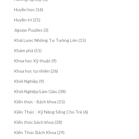
phẩm
sản
16
Huyền học
16
phẩm
sản
21
Huyền trí
21
phẩm
sản
3
Jigsaw Puzzles
3
phẩm
sản
15
Khái Lược Những Tư Tưởng Lớn
15
phẩm
sản
51
Khám phá
51
phẩm
sản
9
Khoa học Kỹ thuật
9
phẩm
sản
26
Khoa học tự nhiên
26
phẩm
sản
9
Khởi Nghiệp
9
phẩm
sản
38
Khởi Nghiệp/Làm Giàu
38
phẩm
sản
15
Kiến thức - Bách khoa
15
phẩm
sản
6
Kiến Thức - Kỹ Năng Sống Cho Trẻ
6
phẩm
sản
28
Kiến thức bách khoa
28
phẩm
sản
29
Kiến Thức Bách Khoa
29
phẩm