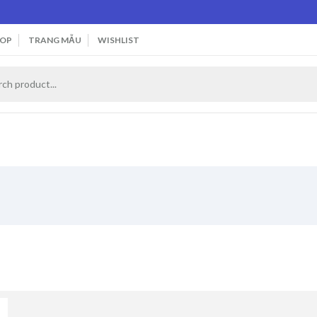
OP
TRANG MẪU
WISHLIST