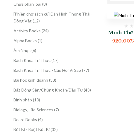
8
Chưa phân loại
8
sản
[Phiên chợ sách cũ] Dán Hình Thông Thái -
phẩm
12
Động Vật
12
sản
24
Activity Books
24
Mình Thử 
phẩm
sản
1
Alpha Books
1
920.007
phẩm
sản
6
Âm Nhạc
6
phẩm
sản
17
Bách Khoa Tri Thức
17
phẩm
sản
77
Bách Khoa Tri Thức - Câu Hỏi Vì Sao
77
phẩm
sản
33
Bài học kinh doanh
33
phẩm
sản
43
Bất Động Sản/Chứng Khoán/Đầu Tư
43
phẩm
sản
10
Binh pháp
10
phẩm
sản
7
Biology, Life Sciences
7
phẩm
sản
4
Board Books
4
phẩm
sản
32
Bút Bi - Ruột Bút Bi
32
phẩm