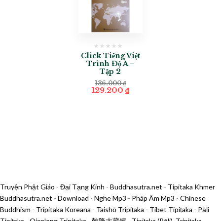
Click Tiếng Việt
Trình Độ A –
Tập 2
136.000
₫
Original
Current
129.200
₫
price
price
was:
is:
136.000 ₫.
129.200 ₫.
Truyện Phật Giáo
-
Đại Tạng Kinh
-
Buddhasutra.net
-
Tipitaka Khmer
Buddhasutra.net
-
Download
-
Nghe Mp3
-
Pháp Âm Mp3
-
Chinese
Buddhism
-
Tripitaka Koreana
-
Taishō Tripiṭaka
-
Tibet Tipiṭaka
-
Pāḷi
Tipiṭaka
-
Qianlong Tripitaka - 乾隆大藏經
-
Tipiṭaka (Pāli), Tripiṭaka