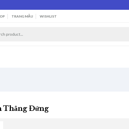
OP
TRANG MẪU
WISHLIST
n Thẳng Đứng