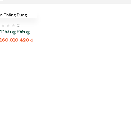
(0)
 Thẳng Đứng
.160.010.420
₫