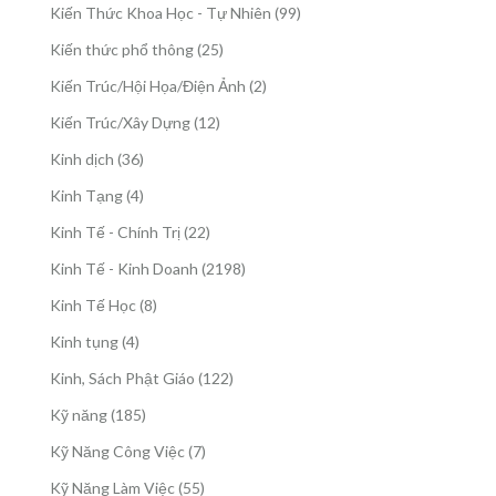
sản
99
Kiến Thức Khoa Học - Tự Nhiên
99
phẩm
sản
25
Kiến thức phổ thông
25
phẩm
sản
2
Kiến Trúc/Hội Họa/Điện Ảnh
2
phẩm
sản
12
Kiến Trúc/Xây Dựng
12
phẩm
sản
36
Kinh dịch
36
phẩm
sản
4
Kinh Tạng
4
phẩm
sản
22
Kinh Tế - Chính Trị
22
phẩm
sản
2198
Kinh Tế - Kinh Doanh
2198
phẩm
sản
8
Kinh Tế Học
8
phẩm
sản
4
Kinh tụng
4
phẩm
sản
122
Kinh, Sách Phật Giáo
122
phẩm
sản
185
Kỹ năng
185
phẩm
sản
7
Kỹ Năng Công Việc
7
phẩm
sản
55
Kỹ Năng Làm Việc
55