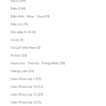
69
Địa Lý
69
phẩm
sản
146
Điện
146
phẩm
sản
20
Điện Ảnh - Nhạc - Họa
20
phẩm
sản
75
Điện tử
75
phẩm
sản
6
Độn giáp lý số
6
phẩm
sản
3
Du ký
3
phẩm
sản
3
Du Lịch Việt Nam
3
phẩm
sản
20
Fiction
20
phẩm
sản
38
Flashcard - Thẻ Học Thông Minh
38
phẩm
sản
33
Giảng Luận
33
phẩm
sản
31
Giáo Khoa Lớp 1
31
phẩm
sản
15
Giáo Khoa Lớp 10
15
phẩm
sản
22
Giáo Khoa Lớp 11
22
phẩm
sản
5
Giáo Khoa Lớp 12
5
phẩm