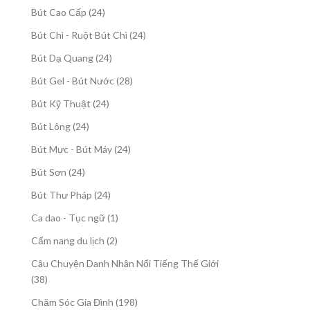
sản
24
Bút Cao Cấp
24
phẩm
sản
24
Bút Chì - Ruột Bút Chì
24
phẩm
sản
24
Bút Dạ Quang
24
phẩm
sản
28
Bút Gel - Bút Nước
28
phẩm
sản
24
Bút Kỹ Thuật
24
phẩm
sản
24
Bút Lông
24
phẩm
sản
24
Bút Mực - Bút Máy
24
phẩm
sản
24
Bút Sơn
24
phẩm
sản
24
Bút Thư Pháp
24
phẩm
sản
1
Ca dao - Tục ngữ
1
phẩm
sản
2
Cẩm nang du lịch
2
phẩm
sản
Câu Chuyện Danh Nhân Nổi Tiếng Thế Giới
phẩm
38
38
sản
198
Chăm Sóc Gia Đình
198