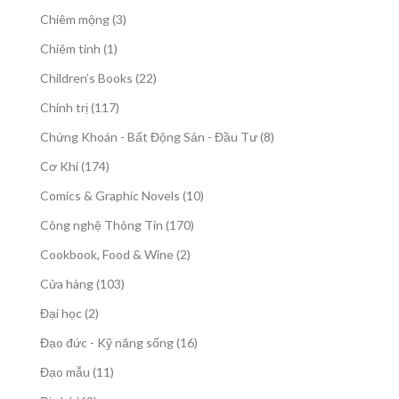
phẩm
sản
3
Chiêm mộng
3
phẩm
sản
1
Chiêm tinh
1
phẩm
sản
22
Children’s Books
22
phẩm
sản
117
Chính trị
117
phẩm
sản
8
Chứng Khoán - Bất Động Sản - Đầu Tư
8
phẩm
sản
174
Cơ Khí
174
phẩm
sản
10
Comics & Graphic Novels
10
phẩm
sản
170
Công nghệ Thông Tin
170
phẩm
sản
2
Cookbook, Food & Wine
2
phẩm
sản
103
Cửa hàng
103
phẩm
sản
2
Đại học
2
phẩm
sản
16
Đạo đức - Kỹ năng sống
16
phẩm
sản
11
Đạo mẫu
11
phẩm
sản