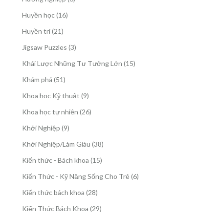
phẩm
sản
16
Huyền học
16
phẩm
sản
21
Huyền trí
21
phẩm
sản
3
Jigsaw Puzzles
3
phẩm
sản
15
Khái Lược Những Tư Tưởng Lớn
15
phẩm
sản
51
Khám phá
51
phẩm
sản
9
Khoa học Kỹ thuật
9
phẩm
sản
26
Khoa học tự nhiên
26
phẩm
sản
9
Khởi Nghiệp
9
phẩm
sản
38
Khởi Nghiệp/Làm Giàu
38
phẩm
sản
15
Kiến thức - Bách khoa
15
phẩm
sản
6
Kiến Thức - Kỹ Năng Sống Cho Trẻ
6
phẩm
sản
28
Kiến thức bách khoa
28
phẩm
sản
29
Kiến Thức Bách Khoa
29
phẩm