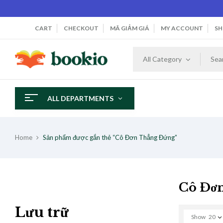
CART
CHECKOUT
MÃ GIẢM GIÁ
MY ACCOUNT
SH
All Category
ALL DEPARTMENTS
Home
Sản phẩm được gắn thẻ “Cô Đơn Thẳng Đứng”
Cô Đơ
Lưu trữ
Show
20