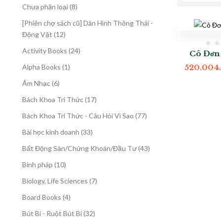
8
Chưa phân loại
8
sản
[Phiên chợ sách cũ] Dán Hình Thông Thái -
phẩm
12
Động Vật
12
sản
24
Activity Books
24
Cô Đơn
phẩm
sản
1
Alpha Books
1
520.004
phẩm
sản
6
Âm Nhạc
6
phẩm
sản
17
Bách Khoa Tri Thức
17
phẩm
sản
77
Bách Khoa Tri Thức - Câu Hỏi Vì Sao
77
phẩm
sản
33
Bài học kinh doanh
33
phẩm
sản
43
Bất Động Sản/Chứng Khoán/Đầu Tư
43
phẩm
sản
10
Binh pháp
10
phẩm
sản
7
Biology, Life Sciences
7
phẩm
sản
4
Board Books
4
phẩm
sản
32
Bút Bi - Ruột Bút Bi
32
phẩm