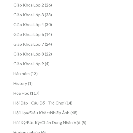
sản
26
Giáo Khoa Lớp 2
26
phẩm
sản
33
Giáo Khoa Lớp 3
33
phẩm
sản
30
Giáo Khoa Lớp 4
30
phẩm
sản
14
Giáo Khoa Lớp 6
14
phẩm
sản
24
Giáo Khoa Lớp 7
24
phẩm
sản
22
Giáo Khoa Lớp 8
22
phẩm
sản
4
Giáo Khoa Lớp 9
4
phẩm
sản
13
Hán nôm
13
phẩm
sản
1
History
1
phẩm
sản
117
Hóa Học
117
phẩm
sản
14
Hỏi Đáp - Câu Đố - Trò Chơi
14
phẩm
sản
68
Hội Họa/Điêu Khắc/Nhiếp Ảnh
68
phẩm
sản
5
Hồi Ký/Bút Ký/Chân Dung Nhân Vật
5
phẩm
sản
6
Hướng nghiệp
6