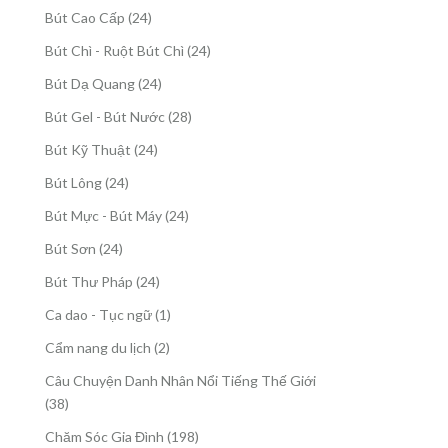
sản
24
Bút Cao Cấp
24
phẩm
sản
24
Bút Chì - Ruột Bút Chì
24
phẩm
sản
24
Bút Dạ Quang
24
phẩm
sản
28
Bút Gel - Bút Nước
28
phẩm
sản
24
Bút Kỹ Thuật
24
phẩm
sản
24
Bút Lông
24
phẩm
sản
24
Bút Mực - Bút Máy
24
phẩm
sản
24
Bút Sơn
24
phẩm
sản
24
Bút Thư Pháp
24
phẩm
sản
1
Ca dao - Tục ngữ
1
phẩm
sản
2
Cẩm nang du lịch
2
phẩm
sản
Câu Chuyện Danh Nhân Nổi Tiếng Thế Giới
phẩm
38
38
sản
198
Chăm Sóc Gia Đình
198