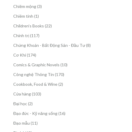
phẩm
sản
3
Chiêm mộng
3
phẩm
sản
1
Chiêm tinh
1
phẩm
sản
22
Children’s Books
22
phẩm
sản
117
Chính trị
117
phẩm
sản
8
Chứng Khoán - Bất Động Sản - Đầu Tư
8
phẩm
sản
174
Cơ Khí
174
phẩm
sản
10
Comics & Graphic Novels
10
phẩm
sản
170
Công nghệ Thông Tin
170
phẩm
sản
2
Cookbook, Food & Wine
2
phẩm
sản
103
Cửa hàng
103
phẩm
sản
2
Đại học
2
phẩm
sản
16
Đạo đức - Kỹ năng sống
16
phẩm
sản
11
Đạo mẫu
11
phẩm
sản