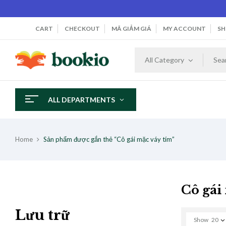
CART
CHECKOUT
MÃ GIẢM GIÁ
MY ACCOUNT
SH
All Category
ALL DEPARTMENTS
Home
Sản phẩm được gắn thẻ “Cô gái mặc váy tím”
Cô gái
Lưu trữ
Show
20