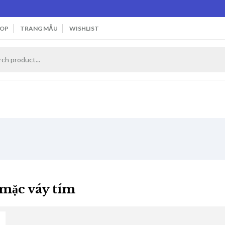
OP
TRANG MẪU
WISHLIST
 mặc váy tím