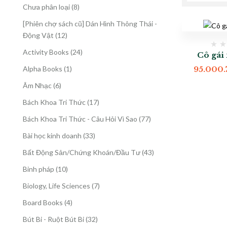
8
Chưa phân loại
8
sản
[Phiên chợ sách cũ] Dán Hình Thông Thái -
phẩm
12
Động Vật
12
sản
24
Activity Books
24
Cô gái
phẩm
sản
1
Alpha Books
1
95.000.
phẩm
sản
6
Âm Nhạc
6
phẩm
sản
17
Bách Khoa Tri Thức
17
phẩm
sản
77
Bách Khoa Tri Thức - Câu Hỏi Vì Sao
77
phẩm
sản
33
Bài học kinh doanh
33
phẩm
sản
43
Bất Động Sản/Chứng Khoán/Đầu Tư
43
phẩm
sản
10
Binh pháp
10
phẩm
sản
7
Biology, Life Sciences
7
phẩm
sản
4
Board Books
4
phẩm
sản
32
Bút Bi - Ruột Bút Bi
32
phẩm