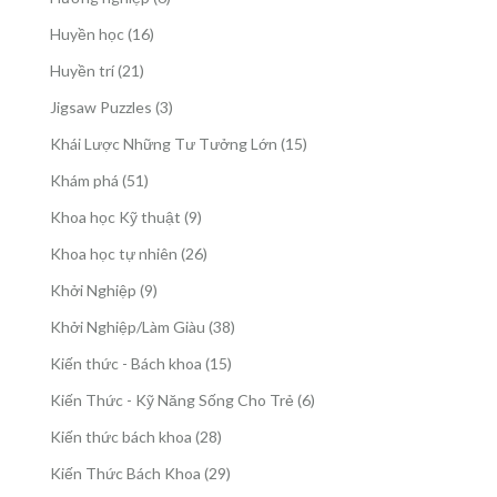
phẩm
sản
16
Huyền học
16
phẩm
sản
21
Huyền trí
21
phẩm
sản
3
Jigsaw Puzzles
3
phẩm
sản
15
Khái Lược Những Tư Tưởng Lớn
15
phẩm
sản
51
Khám phá
51
phẩm
sản
9
Khoa học Kỹ thuật
9
phẩm
sản
26
Khoa học tự nhiên
26
phẩm
sản
9
Khởi Nghiệp
9
phẩm
sản
38
Khởi Nghiệp/Làm Giàu
38
phẩm
sản
15
Kiến thức - Bách khoa
15
phẩm
sản
6
Kiến Thức - Kỹ Năng Sống Cho Trẻ
6
phẩm
sản
28
Kiến thức bách khoa
28
phẩm
sản
29
Kiến Thức Bách Khoa
29
phẩm