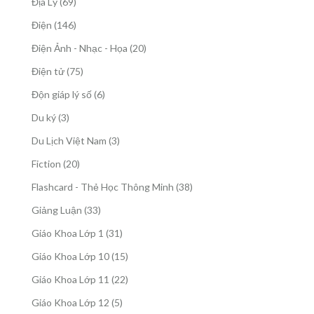
69
Địa Lý
69
phẩm
sản
146
Điện
146
phẩm
sản
20
Điện Ảnh - Nhạc - Họa
20
phẩm
sản
75
Điện tử
75
phẩm
sản
6
Độn giáp lý số
6
phẩm
sản
3
Du ký
3
phẩm
sản
3
Du Lịch Việt Nam
3
phẩm
sản
20
Fiction
20
phẩm
sản
38
Flashcard - Thẻ Học Thông Minh
38
phẩm
sản
33
Giảng Luận
33
phẩm
sản
31
Giáo Khoa Lớp 1
31
phẩm
sản
15
Giáo Khoa Lớp 10
15
phẩm
sản
22
Giáo Khoa Lớp 11
22
phẩm
sản
5
Giáo Khoa Lớp 12
5
phẩm