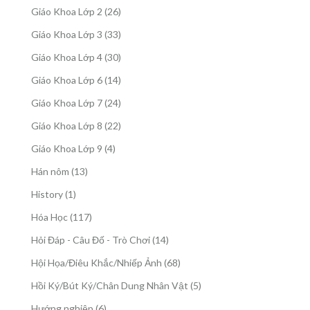
sản
26
Giáo Khoa Lớp 2
26
phẩm
sản
33
Giáo Khoa Lớp 3
33
phẩm
sản
30
Giáo Khoa Lớp 4
30
phẩm
sản
14
Giáo Khoa Lớp 6
14
phẩm
sản
24
Giáo Khoa Lớp 7
24
phẩm
sản
22
Giáo Khoa Lớp 8
22
phẩm
sản
4
Giáo Khoa Lớp 9
4
phẩm
sản
13
Hán nôm
13
phẩm
sản
1
History
1
phẩm
sản
117
Hóa Học
117
phẩm
sản
14
Hỏi Đáp - Câu Đố - Trò Chơi
14
phẩm
sản
68
Hội Họa/Điêu Khắc/Nhiếp Ảnh
68
phẩm
sản
5
Hồi Ký/Bút Ký/Chân Dung Nhân Vật
5
phẩm
sản
6
Hướng nghiệp
6