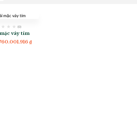
(0)
 mặc váy tím
760.001.916
₫