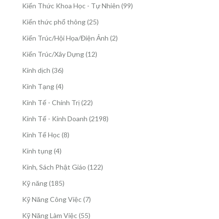
sản
99
Kiến Thức Khoa Học - Tự Nhiên
99
phẩm
sản
25
Kiến thức phổ thông
25
phẩm
sản
2
Kiến Trúc/Hội Họa/Điện Ảnh
2
phẩm
sản
12
Kiến Trúc/Xây Dựng
12
phẩm
sản
36
Kinh dịch
36
phẩm
sản
4
Kinh Tạng
4
phẩm
sản
22
Kinh Tế - Chính Trị
22
phẩm
sản
2198
Kinh Tế - Kinh Doanh
2198
phẩm
sản
8
Kinh Tế Học
8
phẩm
sản
4
Kinh tụng
4
phẩm
sản
122
Kinh, Sách Phật Giáo
122
phẩm
sản
185
Kỹ năng
185
phẩm
sản
7
Kỹ Năng Công Việc
7
phẩm
sản
55
Kỹ Năng Làm Việc
55