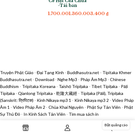
Cơ Hội Của Chúa
-Tái bản
1.700.001.360.003.400
₫
Truyện Phật Giáo
-
Đại Tạng Kinh
-
Buddhasutra.net
-
Tipitaka Khmer
Buddhasutra.net
-
Download
-
Nghe Mp3
-
Pháp Âm Mp3
-
Chinese
Buddhism
-
Tripitaka Koreana
-
Taishō Tripiṭaka
-
Tibet Tipiṭaka
-
Pāḷi
Tipiṭaka
-
Qianlong Tripitaka - 乾隆大藏經
-
Tipiṭaka (Pāli), Tripiṭaka
(Sanskrit: त्रिपिटक)
-
Kinh Nikaya mp3 1
-
Kinh Nikaya mp3 2
-
Video Pháp
Âm 1
-
Video Pháp Âm 2
-
Chùa Khai Nguyên
-
Phật Sự Tản Viên
-
Phật
Sự Thủ Đô
-
In Kinh Sách Tản Viên
-
Tìm mua sách in
Bật quảng cáo