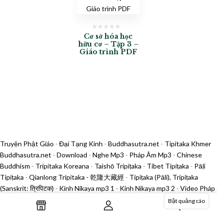
Cơ sở hóa học
hữu cơ – Tập 3 –
Giáo trình PDF
Truyện Phật Giáo
-
Đại Tạng Kinh
-
Buddhasutra.net
-
Tipitaka Khmer
Buddhasutra.net
-
Download
-
Nghe Mp3
-
Pháp Âm Mp3
-
Chinese
Buddhism
-
Tripitaka Koreana
-
Taishō Tripiṭaka
-
Tibet Tipiṭaka
-
Pāḷi
Tipiṭaka
-
Qianlong Tripitaka - 乾隆大藏經
-
Tipiṭaka (Pāli), Tripiṭaka
(Sanskrit: त्रिपिटक)
-
Kinh Nikaya mp3 1
-
Kinh Nikaya mp3 2
-
Video Pháp
Âm 1
-
Video Pháp Âm 2
-
Chùa Khai Nguyên
-
Phật Sự Tản Viên
-
Phật
Bật quảng cáo
Sự Thủ Đô
-
In Kinh Sách Tản Viên
-
Tìm mua sách in