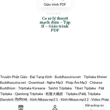
Cơ sở lý thuyết
mạch điện – Tập
II – Giáo trình
PDF
Truyện Phật Giáo
-
Đại Tạng Kinh
-
Buddhasutra.net
-
Tipitaka Khmer
Buddhasutra.net
-
Download
-
Nghe Mp3
-
Pháp Âm Mp3
-
Chinese
Buddhism
-
Tripitaka Koreana
-
Taishō Tripiṭaka
-
Tibet Tipiṭaka
-
Pāḷi
Tipiṭaka
-
Qianlong Tripitaka - 乾隆大藏經
-
Tipiṭaka (Pāli), Tripiṭaka
(Sanskrit: त्रिपिटक)
-
Kinh Nikaya mp3 1
-
Kinh Nikaya mp3 2
-
Video Pháp
Âm 1
-
Video Pháp Âm 2
-
Chùa Khai Nguyên
-
Phật Sự Tản Viên
-
Phật
Bật quảng cáo