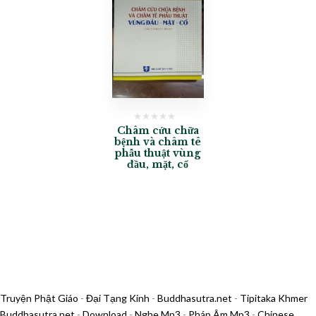
Châm cứu chữa
bệnh và châm tê
phẫu thuật vùng
đầu, mặt, cổ
Truyện Phật Giáo
-
Đại Tạng Kinh
-
Buddhasutra.net
-
Tipitaka Khmer
Buddhasutra.net
-
Download
-
Nghe Mp3
-
Pháp Âm Mp3
-
Chinese