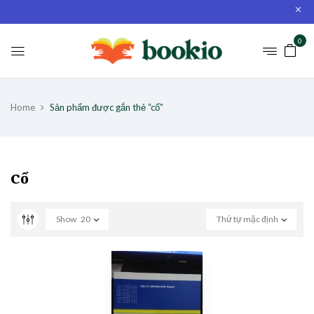
0
Home
Sản phẩm được gắn thẻ “cổ”
cổ
Show
20
Thứ tự mặc định